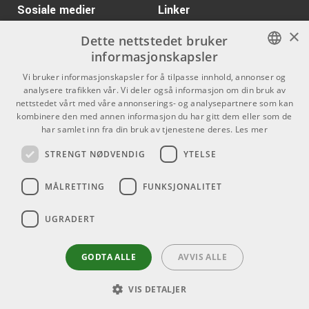
Cortex Mini
Sosiale medier
Linker
ARTIKKELNUMMER 1095954
×
Facebook
Om Oss
Dette nettstedet bruker
Kr 115/stk
informasjonskapsler
Neutrik NJ3FC6-BAG
Kontakt oss
Instagram
NORWEGIAN
Vi bruker informasjonskapsler for å tilpasse innhold, annonser og
ARTIKKELNUMMER 1008458
Kjøpsvilkår
analysere trafikken vår. Vi deler også informasjon om din bruk av
ENGLISH
nettstedet vårt med våre annonserings- og analysepartnere som kan
Butikken
Kr 455/stk
Tama RW30 Rhythm
kombinere den med annen informasjon du har gitt dem eller som de
Watch
har samlet inn fra din bruk av tjenestene deres.
Les mer
Varemerker
ARTIKKELNUMMER 1045673
STRENGT NØDVENDIG
YTELSE
Kontakt
MÅLRETTING
FUNKSJONALITET
Telefon - 22 80 53 00
E-mail -
butikk@dlxmusic.no
UGRADERT
Thorvald Meyers Gate 33A
0555 Oslo
GODTA ALLE
AVVIS ALLE
VIS DETALJER