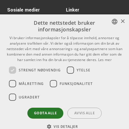
Specifikationer
ARTIKKELNUMMER 1076238
Kr 34590/stk
Marshall JCM800
Sosiale medier
Linker
Typ:
Baslåda
2203MS Modified Head
Högtalare:
2×10” Markbass Classic Ceramic
×
ARTIKKELNUMMER 1089333
Facebook
Om Oss
Dette nettstedet bruker
Diskant:
Piezo
informasjonskapsler
Effekttålighet (RMS):
300 W
Kontakt oss
Instagram
Kr 24731/stk
Fender Supersonic 22
Kr 18238/stk
NORWEGIAN
Frekvensomfång:
40 Hz – 18 kHz
Vi bruker informasjonskapsler for å tilpasse innhold, annonser og
Black
Kjøpsvilkår
analysere trafikken vår. Vi deler også informasjon om din bruk av
Delningsfrekvens:
3,5 kHz
ENGLISH
nettstedet vårt med våre annonserings- og analysepartnere som kan
ARTIKKELNUMMER 1028407
Känslighet:
101 dB SPL
Butikken
kombinere den med annen informasjon du har gitt dem eller som de
Impedans:
8 ohm
har samlet inn fra din bruk av tjenestene deres.
Les mer
Varemerker
Kr 389/stk
Basreflexport:
Bakåtriktad
Electro Harmonix EL84-
STRENGT NØDVENDIG
YTELSE
EH
Mått (B × H × D):
57,8 × 60 × 47 cm
Kontakt
ARTIKKELNUMMER 1001406
Vikt:
16,7 kg
MÅLRETTING
FUNKSJONALITET
Telefon - 22 80 53 00
Kr 575/stk
VOX AP3-AC - amPlug3
E-mail -
butikk@dlxmusic.no
AC30
UGRADERT
Thorvald Meyers Gate 33A
ARTIKKELNUMMER 1083716
0555 Oslo
GODTA ALLE
AVVIS ALLE
VIS DETALJER