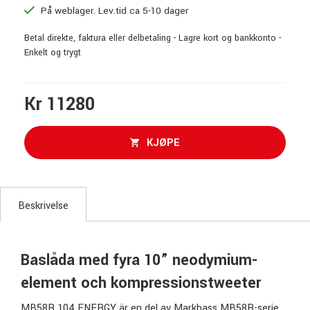
På weblager. Lev.tid ca 5-10 dager
Betal direkte, faktura eller delbetaling - Lagre kort og bankkonto -
Enkelt og trygt
Kr 11280
KJØPE
Beskrivelse
Baslåda med fyra 10” neodymium-
element och kompressionstweeter
MB58R 104 ENERGY är en del av Markbass MB58R-serie