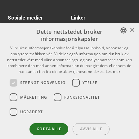
PRS Sonzera 20 1x12
Kr 10130/stk
Combo
Sosiale medier
Linker
ARTIKKELNUMMER 1079349
×
Facebook
Om Oss
Dette nettstedet bruker
Kr 1829/stk
Rode Lavalier Mic
informasjonskapsler
Kontakt oss
Instagram
NORWEGIAN
ARTIKKELNUMMER 1034334
Vi bruker informasjonskapsler for å tilpasse innhold, annonser og
Kjøpsvilkår
analysere trafikken vår. Vi deler også informasjon om din bruk av
ENGLISH
nettstedet vårt med våre annonserings- og analysepartnere som kan
Kr 560/pk
Zildjian Crayola Kids
Butikken
kombinere den med annen informasjon du har gitt dem eller som de
Drumsticks
har samlet inn fra din bruk av tjenestene deres.
Les mer
Varemerker
ARTIKKELNUMMER 1096287
STRENGT NØDVENDIG
YTELSE
Kontakt
MÅLRETTING
FUNKSJONALITET
Telefon - 22 80 53 00
E-mail -
butikk@dlxmusic.no
UGRADERT
Thorvald Meyers Gate 33A
0555 Oslo
GODTA ALLE
AVVIS ALLE