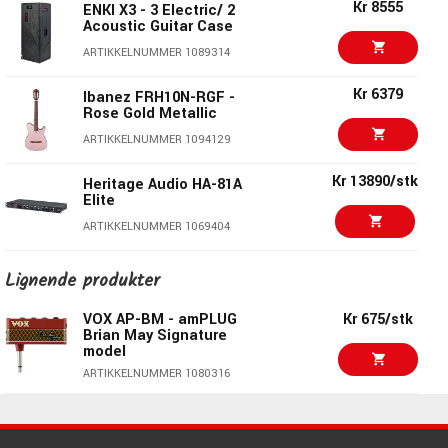
ARTIKKELNUMMER 1083718
Kr 8555
ENKI X3 - 3 Electric/ 2
Acoustic Guitar Case
Kr 495/stk
Blackstar amPlug2 FLY
ARTIKKELNUMMER 1089314
- Guitar
ARTIKKELNUMMER 1078927
Kr 6379
Ibanez FRH10N-RGF -
Rose Gold Metallic
Kr 575/stk
VOX AP3-US - amPlug3
ARTIKKELNUMMER 1094129
US Silver
ARTIKKELNUMMER 1083722
Kr 13890/stk
Heritage Audio HA-81A
Elite
Kr 575/stk
VOX AP3-UD - amPlug3
ARTIKKELNUMMER 1069404
UK Drive
ARTIKKELNUMMER 1083721
Kr 32750/stk
PRS S2 McCarty 594
Lignende produkter
Singlecut Honeyburst
Kr 1350/stk
VOX Pathfinder 10
ARTIKKELNUMMER 1094708
VOX AP-BM - amPLUG
Kr 675/stk
Guitar Amp
Brian May Signature
model
ARTIKKELNUMMER 1001544
Kr 575/stk
Nino 980WH Steel
Tongue Drum White
ARTIKKELNUMMER 1080316
ARTIKKELNUMMER 1070294
Kr 13275/stk