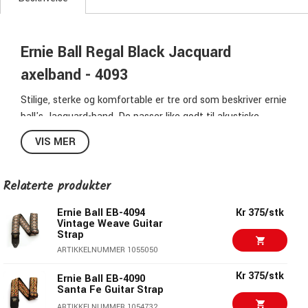
Ernie Ball Regal Black Jacquard
axelband - 4093
Stilige, sterke og komfortable er tre ord som beskriver ernie
ball's Jacquard-band. De passer like godt til akustiske
gitarer som til elektriske gitarer og bassgitarer, og nesten
VIS MER
det beste av alt, det brede utvalget tilbyr noe for alle.
Bredde:
5cm (2")
Relaterte produkter
Min lengde:
107cm
Max lengde:
Ernie Ball EB-4094
183cm
Kr 375/stk
Vintage Weave Guitar
Materiale:
Stoff & nylon med ender i lær
Strap
Pris per stykk
ARTIKKELNUMMER 1055050
Kr 375/stk
Ernie Ball axelrem
Ernie Ball EB-4090
Santa Fe Guitar Strap
Ernie Ball har et bredt utvalg av axelrem, alt fra enkle gode
ARTIKKELNUMMER 1054732