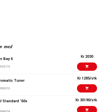
en med
Kr 2030
r Bay 6
092114
Kr 1285/stk
romatic Tuner
050212
Kr 30190/stk
l Standard '60s
064324