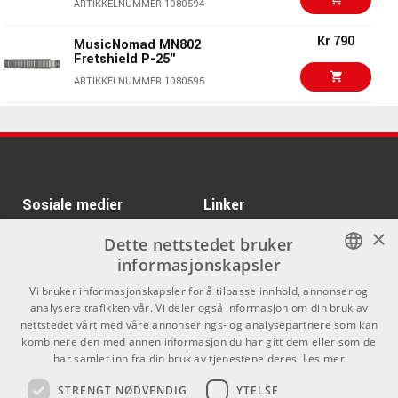
ARTIKKELNUMMER 1080594
instrumenter er både bredt og rimelig med en fantastisk
MusicNomad MN206
Kr 310/stk
effekt. En ekte livredder for din akustiske gitar i årets tørre
Kr 790
MusicNomad MN802
Cradle Cube Neck
Fretshield P-25"
Support
måneder. Det finnes til og med et sett for LP-plater, slik at
ARTIKKELNUMMER 1080549
platesamleren kan holde vinylplatene sine i perfekt stand.
ARTIKKELNUMMER 1080595
MusicNomad er det åpenbare valget for musikeren som
Kr 239/stk
MusicNomad MN208
Kr 790
MusicNomad MN803
ønsker å beholde sine dyrebare eiendeler i perfekt stand.
Premium Workmat
Fretshield M-25.34"
ARTIKKELNUMMER 1080551
ARTIKKELNUMMER 1080596
Kr 140/stk
MusicNomad MN101
Kr 790
MusicNomad MN804
Sosiale medier
Linker
Guitar Polish
Fretshield E-24.75"
ARTIKKELNUMMER 1080532
×
ARTIKKELNUMMER 1080597
Facebook
Om Oss
Dette nettstedet bruker
informasjonskapsler
Kontakt oss
Instagram
NORWEGIAN
Vi bruker informasjonskapsler for å tilpasse innhold, annonser og
Kjøpsvilkår
analysere trafikken vår. Vi deler også informasjon om din bruk av
ENGLISH
nettstedet vårt med våre annonserings- og analysepartnere som kan
Butikken
kombinere den med annen informasjon du har gitt dem eller som de
har samlet inn fra din bruk av tjenestene deres.
Les mer
Varemerker
STRENGT NØDVENDIG
YTELSE