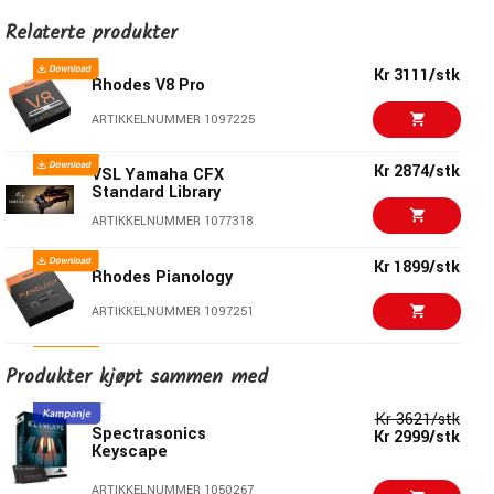
klangvariasjoner
Relaterte produkter
Avansert release sample-teknologi
Seks forhåndsinnstilte hovedinnstillinger
Kr 3111/stk
Rhodes V8 Pro
21 tilleggseffektest presets
ARTIKKELNUMMER 1097225
Kr 2874/stk
VSL Yamaha CFX
Standard Library
ARTIKKELNUMMER 1077318
Kr 1899/stk
Rhodes Pianology
ARTIKKELNUMMER 1097251
Kr 2045/stk
Produkter kjøpt sammen med
Rhodes V8
ARTIKKELNUMMER 1097169
Kr 3621/stk
Spectrasonics
Kr 2999/stk
Keyscape
Kr 1150/stk
Rhodes Wurlitzer By
Rhodes
ARTIKKELNUMMER 1050267