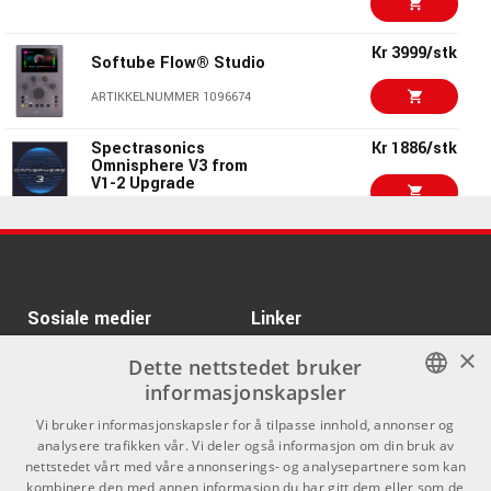
ARTIKKELNUMMER 1097257
Kr 3999/stk
IK Multimedia
Kr 1385/stk
Softube Flow® Studio
Pianoverse - Black
Diamond B280
ARTIKKELNUMMER 1096674
ARTIKKELNUMMER 1082994
Spectrasonics
Kr 1886/stk
IK Multimedia
Kr 1385/stk
Omnisphere V3 from
Pianoverse - Royal
V1-2 Upgrade
Upright Y5
ARTIKKELNUMMER 1045666
ARTIKKELNUMMER 1082997
Pro Tools Studio
Kr 1411/stk
IK Multimedia
Kr 1385/stk
Subscription Annual
Pianoverse - NY Grand
for EDU Institution
S274
Electronic Code -
Sosiale medier
Linker
UPGRADE
ARTIKKELNUMMER 1082996
ARTIKKELNUMMER 1076629
×
Facebook
Om Oss
Dette nettstedet bruker
Kr 2639/stk
Toontrack EZdrummer
informasjonskapsler
Kontakt oss
Instagram
3 Bundle
NORWEGIAN
Vi bruker informasjonskapsler for å tilpasse innhold, annonser og
ARTIKKELNUMMER 1076274
Kjøpsvilkår
analysere trafikken vår. Vi deler også informasjon om din bruk av
ENGLISH
nettstedet vårt med våre annonserings- og analysepartnere som kan
Butikken
Kr 2661/stk
kombinere den med annen informasjon du har gitt dem eller som de