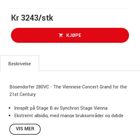
Kr 3243/stk
KJØPE
Beskrivelse
Bösendorfer 280VC - The Viennese Concert Grand for the
21st Century
Innspilt på Stage B av Synchron Stage Vienna
Ekstremt allsidig, med mange bruksområder og dybde
Skarpt, klart og fargerrikt lydbilde
VIS MER
Stor dynamisk rekkevidde
Flere mikrofonposisjoner – for et bredt utvalg av