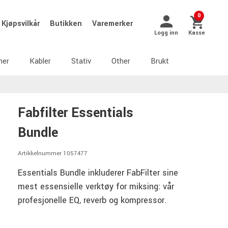
0
Kjøpsvilkår
Butikken
Varemerker
Logg inn
Kasse
ner
Kabler
Stativ
Other
Brukt
Fabfilter Essentials
Bundle
Artikkelnummer 1057477
Essentials Bundle inkluderer FabFilter sine
mest essensielle verktøy for miksing: vår
profesjonelle EQ, reverb og kompressor.