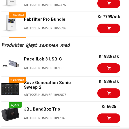
ARTIKKELNUMMER 1057475
Kr 7799/stk
Fabfilter Pro Bundle
ARTIKKELNUMMER 1055836
Universal Audio UAD
Kr 6341/stk
Produkter kjøpt sammen med
Electronic Music
Bundle 3
Kr 983/stk
ARTIKKELNUMMER 1087994
Pace iLok 3 USB-C
Kr 3999/stk
ARTIKKELNUMMER 1071939
Fabfilter Essentials
Bundle
Kr 839/stk
ARTIKKELNUMMER 1057477
Rave Generation Sonic
Sweep 2
Kr 4799/stk
AudioThing Effect
ARTIKKELNUMMER 1092875
Bundle
Kr 6625
ARTIKKELNUMMER 1071885
JBL BandBox Trio
Kr 24136/stk
ARTIKKELNUMMER 1097945
McDSP Everything
Pack HDX