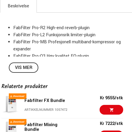
Beskrivelse
FabFilter Pro-R2 High-end reverb-plugin
FabFilter Pro-L2 Funksjonsrik limiter-plugin
FabFilter Pro-MB Profesjonell multiband-kompressor og
expander
FabFilter Pro-Q3 Høy kvalitet EQ-plugin
FabFilter Pro-C2 Profesjonell kompressor-plugin
VIS MER
FabFilter Pro-DS Intelligent de-Esser
FabFilter Pro-G Fleksibel gate/expander-plugin
FabFilter Saturn Multiband distortions/saturations-plugin
Relaterte produkter
FabFilter Twin3 Kraftig synthesizer-plugin
Kr 9555/stk
FabFilter Timeless 3 Vintage tape delay-plugin
Fabfilter FX Bundle
FabFilter Volcano 3 Kraftig filter-plugin
ARTIKKELNUMMER 1057472
FabFilter One Enkel synthesizer-plugin
FabFilter Simplon Enkel filter-plugin
Kr 7222/stk
Fabfilter Mixing
FabFilter MicroMini filter-plugin
Bundle