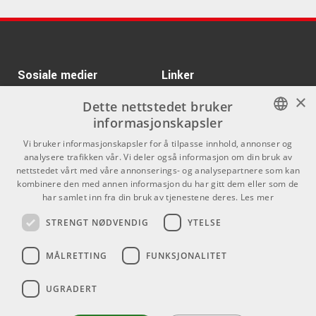
Kr 2058/stk
ARTIKKELNUMMER 1039496
Novation Launchkey 25
MK4
Kr 469/stk
Waves V-Series
ARTIKKELNUMMER 1086719
Collection
Kr 12495/stk
ARTIKKELNUMMER 1011611
Sosiale medier
Denon DJ PRIME GO +
Linker
×
ARTIKKELNUMMER 1088956
Facebook
Om Oss
Dette nettstedet bruker
informasjonskapsler
Kontakt oss
Instagram
Kr 756/stk
Rave Generation
NORWEGIAN
Knock
Vi bruker informasjonskapsler for å tilpasse innhold, annonser og
Kjøpsvilkår
analysere trafikken vår. Vi deler også informasjon om din bruk av
ARTIKKELNUMMER 1097948
ENGLISH
nettstedet vårt med våre annonserings- og analysepartnere som kan
Butikken
kombinere den med annen informasjon du har gitt dem eller som de
Kr 3599/stk
Sonicware
har samlet inn fra din bruk av tjenestene deres.
Les mer
Varemerker
Deconstruct MINIMAL
STRENGT NØDVENDIG
YTELSE
ARTIKKELNUMMER 1098167
Kontakt
Kr 3699/stk
Spectrasonics
MÅLRETTING
FUNKSJONALITET
Omnisphere 3
Telefon - 22 80 53 00
E-mail -
butikk@dlxmusic.no
ARTIKKELNUMMER 1018899
UGRADERT
Thorvald Meyers Gate 33A
0555 Oslo