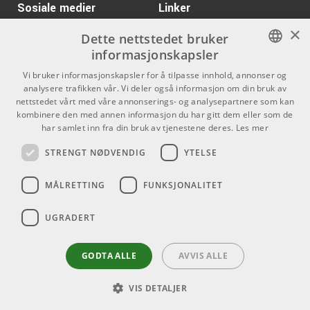
ARTIKKELNUMMER 1035946
Sosiale medier
Linker
×
Kr 7099/stk
Facebook
Om Oss
Antelope SRC
Dette nettstedet bruker
informasjonskapsler
Kontakt oss
Instagram
ARTIKKELNUMMER 1093865
NORWEGIAN
Vi bruker informasjonskapsler for å tilpasse innhold, annonser og
Kjøpsvilkår
analysere trafikken vår. Vi deler også informasjon om din bruk av
Gibson Firebird
Kr 24190
ENGLISH
nettstedet vårt med våre annonserings- og analysepartnere som kan
Platypus - Tobacco
Butikken
Sunburst
kombinere den med annen informasjon du har gitt dem eller som de
har samlet inn fra din bruk av tjenestene deres.
Les mer
ARTIKKELNUMMER 1094028
Varemerker
STRENGT NØDVENDIG
YTELSE
Kontakt
MÅLRETTING
FUNKSJONALITET
Telefon - 22 80 53 00
E-mail -
butikk@dlxmusic.no
UGRADERT
Thorvald Meyers Gate 33A
0555 Oslo
GODTA ALLE
AVVIS ALLE
VIS DETALJER