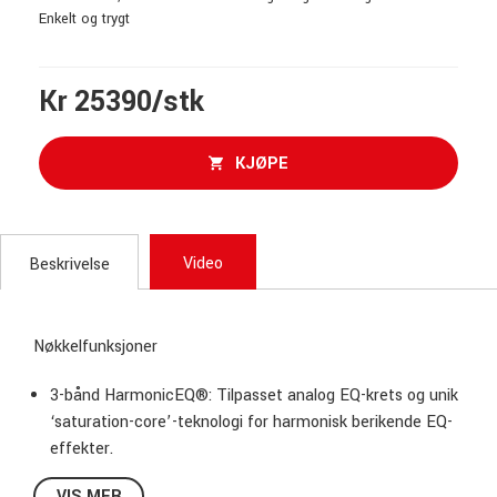
Enkelt og trygt
Kr 25390/stk
KJØPE
Video
Beskrivelse
Nøkkelfunksjoner
3-bånd HarmonicEQ®: Tilpasset analog EQ-krets og unik
‘saturation-core’-teknologi for harmonisk berikende EQ-
effekter.
Allsidig bruk: Carnaby HE2 støtter stereo- og dual-mono-
VIS MER