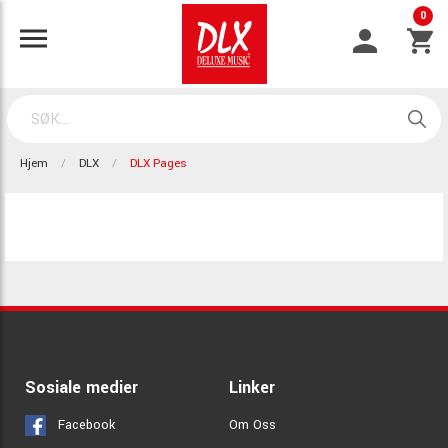
0
Hjem
DLX
DLX Pages
Sosiale medier
Linker
Facebook
Om Oss