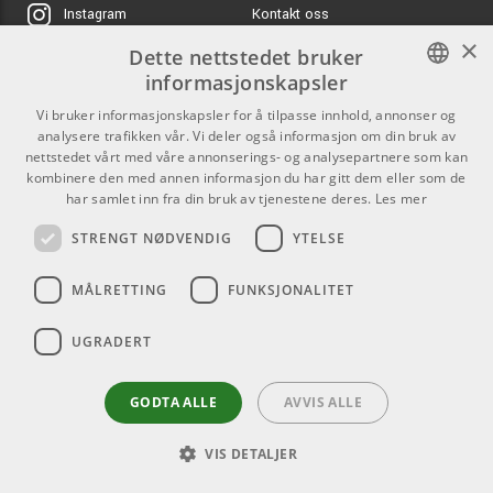
Kontakt oss
Instagram
×
Dette nettstedet bruker
Kjøpsvilkår
informasjonskapsler
Butikken
NORWEGIAN
Vi bruker informasjonskapsler for å tilpasse innhold, annonser og
Varemerker
analysere trafikken vår. Vi deler også informasjon om din bruk av
ENGLISH
nettstedet vårt med våre annonserings- og analysepartnere som kan
kombinere den med annen informasjon du har gitt dem eller som de
Kontakt
har samlet inn fra din bruk av tjenestene deres.
Les mer
Telefon - 22 80 53 00
STRENGT NØDVENDIG
YTELSE
E-mail -
butikk@dlxmusic.no
Thorvald Meyers Gate 33A
MÅLRETTING
FUNKSJONALITET
0555 Oslo
UGRADERT
GODTA ALLE
AVVIS ALLE
VIS DETALJER