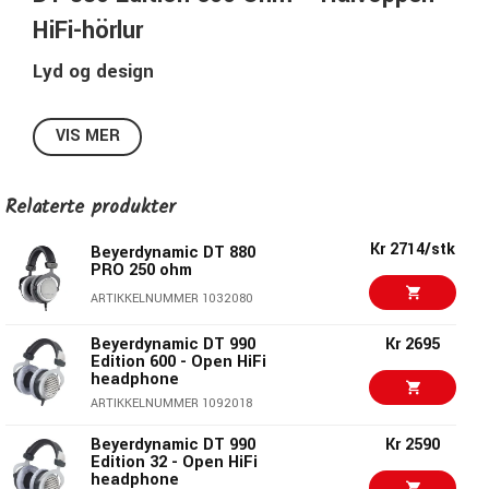
HiFi-hörlur
Lyd og design
DT 880 Edition med 600 ohm er en halvöppen hörlur
utviklet for audiofile og profesjonelle brukere. Den höye
VIS MER
impedansen krever en kraftig hörlursforsterker for å
fungere optimalt. Hörlurene gir et nërt og detaljert lyd med
Relaterte produkter
balanserte h&oslig;o og lave frekvenser samt en tydelig og
luftig lydopplevelse.
Kr 2714/stk
Beyerdynamic DT 880
PRO 250 ohm
Bruksområde
ARTIKKELNUMMER 1032080
Modellen egner seg for kritisk lytting og tilbyr god komfort
Beyerdynamic DT 990
Kr 2695
selv ved lengre bruk. Den halvöppne designen tillater noe
Edition 600 - Open HiFi
lydgjennomslipp, noe som bidrar til en naturlig lydopplevelse
headphone
og samtidig demper omgivelsesstøy mer enn helt åpne
ARTIKKELNUMMER 1092018
hörlur.
Beyerdynamic DT 990
Kr 2590
Edition 32 - Open HiFi
Komfort og konstruksjon
headphone