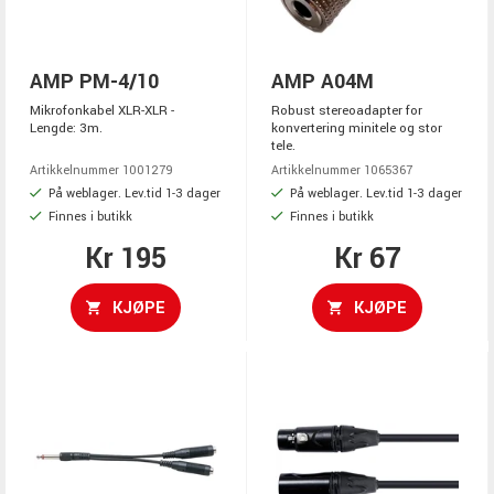
AMP PM-4/10
AMP A04M
Mikrofonkabel XLR-XLR -
Robust stereoadapter for
Lengde: 3m.
konvertering minitele og stor
tele.
Artikkelnummer 1001279
Artikkelnummer 1065367
På weblager. Lev.tid 1-3 dager
På weblager. Lev.tid 1-3 dager
Finnes i butikk
Finnes i butikk
Kr 195
Kr 67
KJØPE
KJØPE