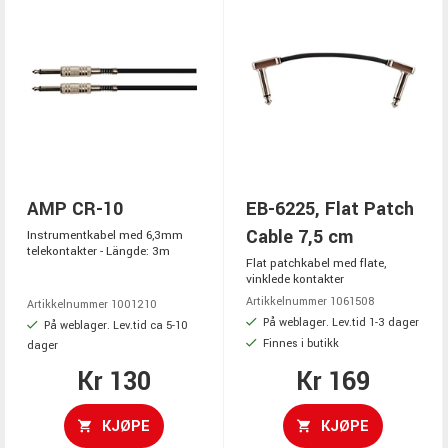
AMP CR-10
EB-6225, Flat Patch
Cable 7,5 cm
Instrumentkabel med 6,3mm
telekontakter - Längde: 3m
Flat patchkabel med flate,
vinklede kontakter
Artikkelnummer 1061508
Artikkelnummer 1001210
På weblager. Lev.tid 1-3 dager
På weblager. Lev.tid ca 5-10
Finnes i butikk
dager
Kr 130
Kr 169
KJØPE
KJØPE