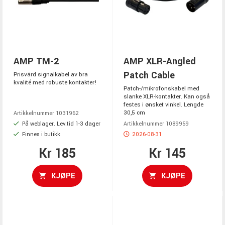
AMP TM-2
AMP XLR-Angled
Patch Cable
Prisvärd signalkabel av bra
kvalité med robuste kontakter!
Patch-/mikrofonskabel med
slanke XLR-kontakter. Kan også
festes i ønsket vinkel. Lengde
30,5 cm
Artikkelnummer 1031962
På weblager. Lev.tid 1-3 dager
Artikkelnummer 1089959
Finnes i butikk
2026-08-31
Kr 185
Kr 145
KJØPE
KJØPE