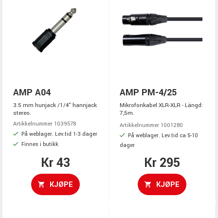
AMP A04
AMP PM-4/25
3.5 mm hunjack /1/4" hannjack
Mikrofonkabel XLR-XLR - Längd:
stereo.
7,5m.
Artikkelnummer 1039578
Artikkelnummer 1001280
På weblager. Lev.tid 1-3 dager
På weblager. Lev.tid ca 5-10
Finnes i butikk
dager
Kr 43
Kr 295
KJØPE
KJØPE