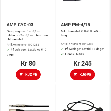
AMP CYC-03
AMP PM-4/15
Overgang med 1st 6,3 mm
Mikrofonkabel XLR-XLR - 4,5 m
telehane - 2st 6,3 mm telehonor
lang.
- Monokabel.
Artikkelnummer 1049383
Artikkelnummer 1001232
På weblager. Lev.tid 1-3 dager
På weblager. Lev.tid ca 5-10
Finnes i butikk
dager
Kr 80
Kr 245
KJØPE
KJØPE