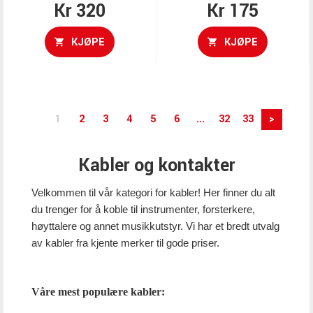
Kr 320
Kr 175
KJØPE
KJØPE
1
2
3
4
5
6
...
32
33
>
Kabler og kontakter
Velkommen til vår kategori for kabler! Her finner du alt
du trenger for å koble til instrumenter, forsterkere,
høyttalere og annet musikkutstyr. Vi har et bredt utvalg
av kabler fra kjente merker til gode priser.
Våre mest populære kabler: