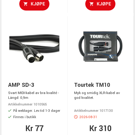
KJØPE
KJØPE
AMP SD-3
Tourtek TM10
Svart MIDI-kabel av bra kvalité -
Myk og smidig XLR-kabel av
Längd: 0,9m
god kvalitet.
Artikkelnummer 1010565
På weblager. Lev.tid 1-3 dager
Artikkelnummer 1017130
Finnes i butikk
2026-08-31
Kr 77
Kr 310