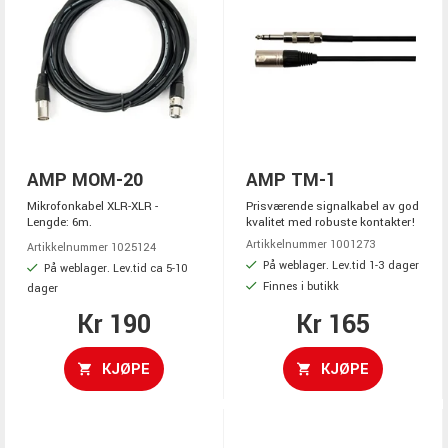
AMP MOM-20
AMP TM-1
Mikrofonkabel XLR-XLR -
Prisværende signalkabel av god
Lengde: 6m.
kvalitet med robuste kontakter!
Artikkelnummer 1001273
Artikkelnummer 1025124
På weblager. Lev.tid 1-3 dager
På weblager. Lev.tid ca 5-10
Finnes i butikk
dager
Kr 190
Kr 165
KJØPE
KJØPE