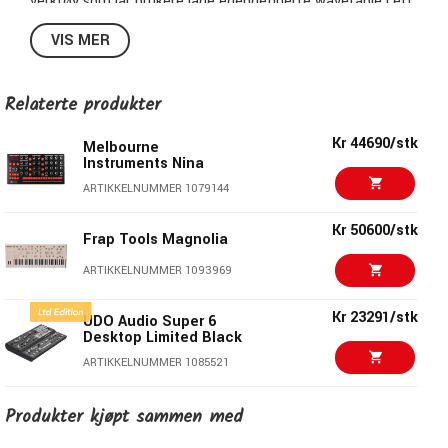
verktøy som lar brukere lage egendefinerte wavetable i ett
enkelt trinn via sin proprietære sample-to-wave teknologi.
VIS MER
Hver av dens tre oscillatorer kan generere en klassisk PPG-
era wavetable, en moderne høyoppløselig wavetable, eller
en analogmodellerte bølgeform.
Relaterte produkter
Kr 44690/stk
Melbourne
Instruments Nina
ARTIKKELNUMMER 1079144
Kr 50600/stk
Frap Tools Magnolia
ARTIKKELNUMMER 1093969
Kr 23291/stk
UDO Audio Super 6
Desktop Limited Black
ARTIKKELNUMMER 1085521
Kr 22087/stk
Groove Synthesis 3rd
Produkter kjøpt sammen med
Wave 8M