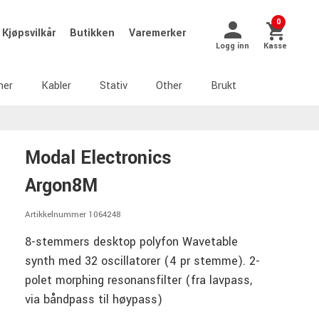
0
Kjøpsvilkår
Butikken
Varemerker
Logg inn
Kasse
ner
Kabler
Stativ
Other
Brukt
Modal Electronics
Argon8M
Artikkelnummer 1064248
8-stemmers desktop polyfon Wavetable
synth med 32 oscillatorer (4 pr stemme). 2-
polet morphing resonansfilter (fra lavpass,
via båndpass til høypass)