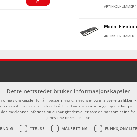
ARTIKKELNUMMER 1
ARTIKKELNUMMER 1
Kr 7250/stk
phable waveform sets Additional PWM bank and 3
KORG multi/pol
Modal Electron
waveshapers, phase shapers and rectify can be applied to the 180
ARTIKKELNUMMER 1
ARTIKKELNUMMER 1
Kr 7474/stk
 new waveshapes.
g Mod, Amp Mod, Hard Sync and Windowed Sync
Elektron Tonve
reo soundscapes
ARTIKKELNUMMER 
viours of vintage analogue synths
Kr 7474/stk
Waldorf Protei
ARTIKKELNUMMER 1
n the resonant filter found in other Modal synthesisers, morphing
Dette nettstedet bruker informasjonskapsler
Kr 7195/stk
informasjonskapsler for å tilpasse innhold, annonser og analysere trafikken vå
Roland S-1 Tw
ter and a softer resonance response, morphing through: LP >
sjon om din bruk av nettstedet vårt med våre annonserings- og analysepar
den med annen informasjon du har gitt dem eller som de har samlet inn fra 
ARTIKKELNUMMER 
tjenestene deres.
Les mer
orphing through: LP > BP > HP
drive, morphing through: LP + Notch > Notch > HP + Notch
VENDIG
YTELSE
MÅLRETTING
FUNKSJONALIT
morphing through: Notch > Phaser