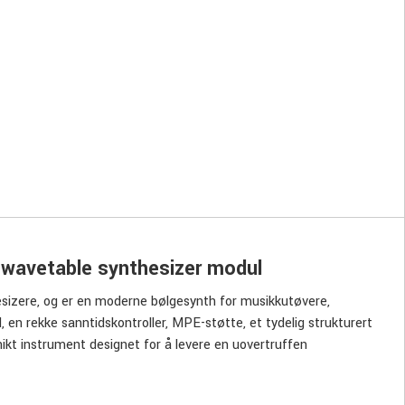
 wavetable synthesizer modul
esizere, og er en moderne bølgesynth for musikkutøvere,
, en rekke sanntidskontroller, MPE-støtte, et tydelig strukturert
ikt instrument designet for å levere en uovertruffen
signet passer på hvert bord eller i hvert stativ. MODALapp gir
indows/iOS/iPadOS og Android-enheter og er også tilgjengelig i