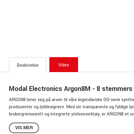
Video
Beskrivelse
Modal Electronics Argon8M - 8 stemmers
ARGON8 lener seg på arven til våre legendariske OO-serie synth
produsenter og lyddesignere. Med sin transparente og fyldige lyd
brukergrensesnitt og integrerte ytelsesverktøy, er ARGON8 et un
lydopplevelse. Det slanke stasjonære/rackmonterte aluminium-de
VIS MER
enkel tilgang til alle AGRON8M-funksjoner og kjører på macOS/W