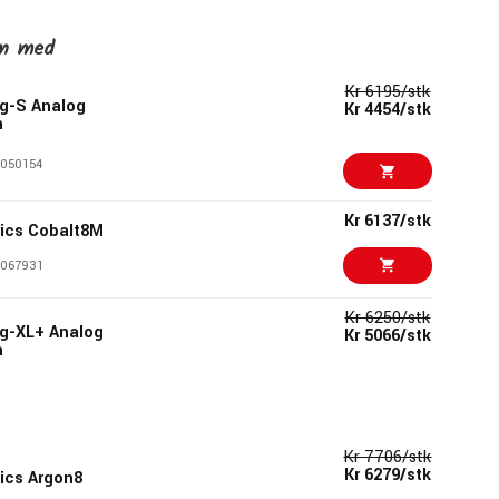
en med
Kr 6195/stk
g-S Analog
Kr 4454/stk
h
050154
Kr 6137/stk
nics Cobalt8M
067931
Kr 6250/stk
g-XL+ Analog
Kr 5066/stk
h
036084
Kr 7706/stk
Kr 7706/stk
Kr 6279/stk
ics Argon8
Kr 6279/stk
ics Argon8