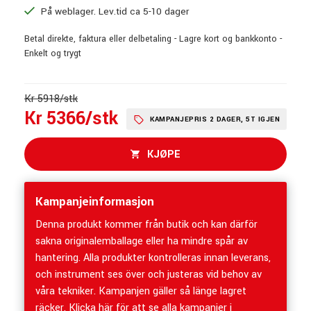
På weblager. Lev.tid ca 5-10 dager
Betal direkte, faktura eller delbetaling - Lagre kort og bankkonto -
Enkelt og trygt
Kr 5918/stk
Kr 5366/stk
KAMPANJEPRIS 2 DAGER, 5T IGJEN
KJØPE
Kampanjeinformasjon
Denna produkt kommer från butik och kan därför
sakna originalemballage eller ha mindre spår av
hantering. Alla produkter kontrolleras innan leverans,
och instrument ses över och justeras vid behov av
våra tekniker. Kampanjen gäller så länge lagret
räcker.
Klicka här för att se alla kampanjer i