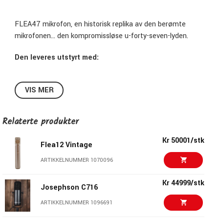
FLEA47 mikrofon, en historisk replika av den berømte
mikrofonen… den kompromissløse u-forty-seven-lyden.
Den leveres utstyrt med:
Capsules
VIS MER
Standard: F7 Capsule, vår presise replika av den ikoniske
M7-kapselen.
Relaterte produkter
Valgfritt: F47 Capsule, en nøyaktig kopi av den
respekterte K47-kapselen, tilgjengelig uten ekstra
Kr 50001/stk
Flea12 Vintage
kostnad.
ARTIKKELNUMMER 1070096
Transformer
Kr 44999/stk
Josephson C716
En trofast replika av den klassiske BV8-transformeren.
ARTIKKELNUMMER 1096691
Rør