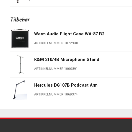
Warm Audio WA-14
Tilbehør
ARTIKKELNUMMER 1054049
Warm Audio Flight Case WA-87 R2
Warm Audio WA-47JR Black
ARTIKKELNUMMER 1072930
ARTIKKELNUMMER 1072928
K&M 210/4B Microphone Stand
Warm Audio WA-47
ARTIKKELNUMMER 1000891
ARTIKKELNUMMER 1054883
Hercules DG107B Podcast Arm
Warm Audio WA-87JR Black
ARTIKKELNUMMER 1069374
ARTIKKELNUMMER 1093259
AMP PM-4/15
Warm Audio WA-47JR Nickel
ARTIKKELNUMMER 1049383
ARTIKKELNUMMER 1054894