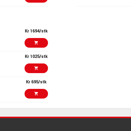
Kr 4499/stk
Hosa XRR-105
ARTIKKELNUMMER 1
Kr 1694/stk
Kr 3078/stk
Warm Audio WA
ARTIKKELNUMMER 1
Kr 1025/stk
Kr 9913/stk
K&M 23966
ARTIKKELNUMMER 1
Kr 695/stk
Kr 3699/stk
Warm Audio WA
ARTIKKELNUMMER 1
Kr 245/stk
Kr 3134/stk
Sony C-80 Mic
ARTIKKELNUMMER 1