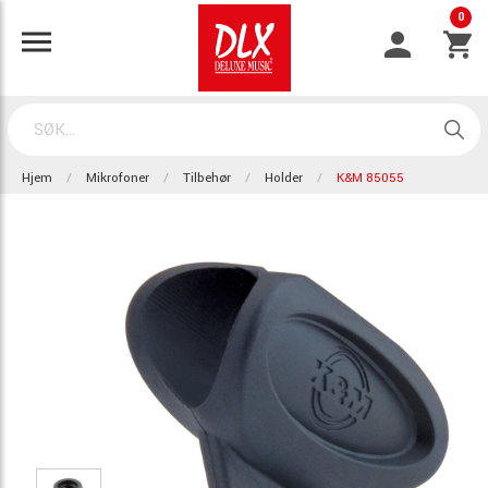
0
Hjem
Mikrofoner
Tilbehør
Holder
K&M 85055