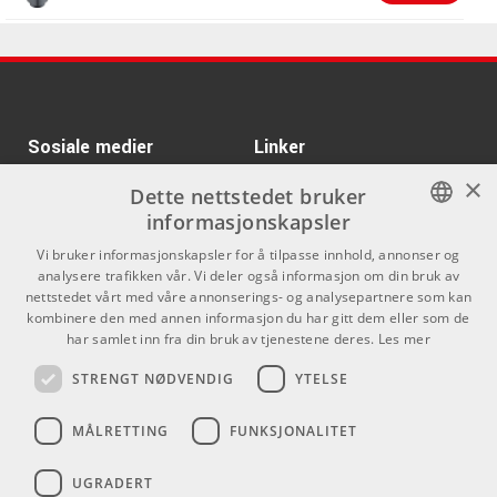
klassikere og en standard innen musikkbransjen.
ARTIKKELNUMMER 1001206
Kr 95/stk
K&M 21920-000-29
Kr 195/stk
K&M 23550
ARTIKKELNUMMER 1029313
Microphone Bar
ARTIKKELNUMMER 1000944
Kr 195/stk
K&M 23550
Sosiale medier
Linker
Microphone Bar
×
ARTIKKELNUMMER 1000944
Facebook
Om Oss
Dette nettstedet bruker
informasjonskapsler
Kontakt oss
Instagram
Kr 69/stk
K&M 85035
NORWEGIAN
Microphone clip
Vi bruker informasjonskapsler for å tilpasse innhold, annonser og
Kjøpsvilkår
analysere trafikken vår. Vi deler også informasjon om din bruk av
ARTIKKELNUMMER 1066362
ENGLISH
nettstedet vårt med våre annonserings- og analysepartnere som kan
Butikken
kombinere den med annen informasjon du har gitt dem eller som de
Kr 1395/stk
LineAudio CM4
har samlet inn fra din bruk av tjenestene deres.
Les mer
Varemerker
ARTIKKELNUMMER 1061925
STRENGT NØDVENDIG
YTELSE
Kontakt
Kr 890/stk
K&M 210/8B
MÅLRETTING
FUNKSJONALITET
Microphone Stand
Telefon - 22 80 53 00
E-mail -
butikk@dlxmusic.no
ARTIKKELNUMMER 1000893
UGRADERT