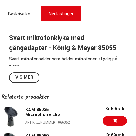
Nedlastinger
Beskrivelse
Svart mikrofonklyka med
gängadapter - König & Meyer 85055
Svart mikrofonholder som holder mikrofonen stødig på
plass.
Lagets av elastisk, høykvalitets plast. Passer mikrofoner
VIS MER
med en diameter på 28 - 34mm.
Reduseringsgjenget i plast inngår slik at holderen passer
mikrofonstativ med både 3/8"- og 5/8"-gjenge.
Relaterte produkter
Spesifikasjoner 85055:
Kr 69/stk
K&M 85035
Microphone clip
Farve: Svart
ARTIKKELNUMMER 1066362
Inkluderer reduksjongs-gjenge 3/8" - 5/8" i plast
Passer mikrofoner med en diameter på 28 - 34mm
Kr 69/stk