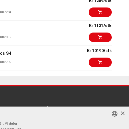
Kr 1259/stk
007284
Kr 1131/stk
082839
Kr 10190/stk
ics S4
082755
Kr 595/stk
ics S4 Decksaver
085194
Kr 420/stk
e microphone
Kontakt
×
1000939
Telefon - 22 80 53 00
r. Vi deler
E-mail -
butikk@dlxmusic.no
Kr 63/stk
rophone Clip
tnere som kan
NORWEGIAN