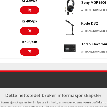
Kr 230/pk
Sony MDR7506
ARTIKKELNUMMER 1
Kr 405/pk
Rode DS2
ARTIKKELNUMMER 1
Kr 95/stk
Torso Electron
ARTIKKELNUMMER 1
Kr 125/stk
Torso Electron
ARTIKKELNUMMER 1
Kr 379/stk
K&M 232B Tabl
stand
Dette nettstedet bruker informasjonskapsler
ARTIKKELNUMMER 
informasjonskapsler for å tilpasse innhold, annonser og analysere trafikken vå
Kr 460/stk
K&M 85055 Mic
sjon om din bruk av nettstedet vårt med våre annonserings- og analysepar