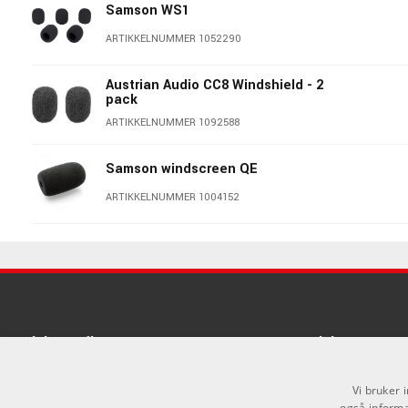
Samson WS1
ARTIKKELNUMMER 1052290
Austrian Audio CC8 Windshield - 2
pack
ARTIKKELNUMMER 1092588
Samson windscreen QE
ARTIKKELNUMMER 1004152
Shure A58WS Black
ARTIKKELNUMMER 1064571
sE Electronics V7 Grille Chrome
Sosiale medier
Linker
ARTIKKELNUMMER 1093708
Facebook
Om Oss
Vi bruker 
sE Electronics V7 Grille Nickel
også informa