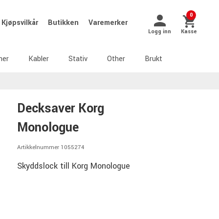
0
Kjøpsvilkår
Butikken
Varemerker
Logg inn
Kasse
ner
Kabler
Stativ
Other
Brukt
Decksaver Korg
Monologue
Artikkelnummer 1055274
Skyddslock till Korg Monologue