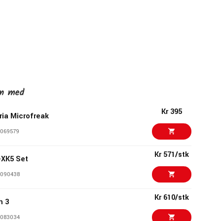
en med
Kr 395
ria Microfreak
069579
Kr 571/stk
XK5 Set
090438
Kr 610/stk
h 3
083034