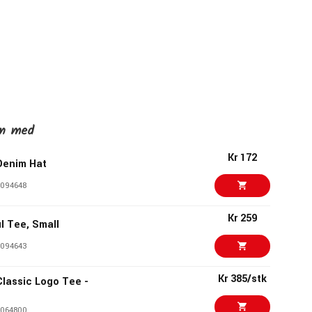
en med
Kr 172
Denim Hat
094648
Kr 259
l Tee, Small
094643
Kr 385/stk
Classic Logo Tee -
064800