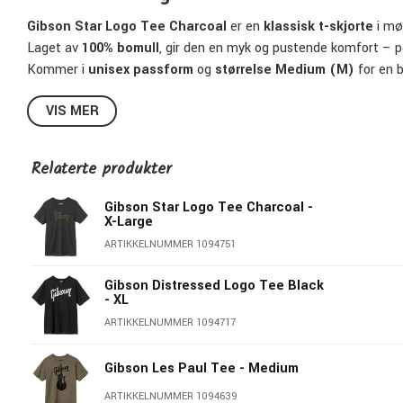
Gibson Star Logo Tee Charcoal
er en
klassisk t-skjorte
i mø
Laget av
100% bomull
, gir den en myk og pustende komfort – p
Kommer i
unisex passform
og
størrelse Medium (M)
for en b
Egenskaper:
VIS MER
• Offisiell Gibson t-skjorte
• Farge: Charcoal (mørk grå/svart)
Relaterte produkter
• Størrelse: Medium (M)
• Materiale: 100% bomull
Gibson Star Logo Tee Charcoal -
• Mykt og komfortabelt stoff
X-Large
• Klassisk Gibson Star-logo foran
ARTIKKELNUMMER 1094751
• Unisex passform
Gibson Distressed Logo Tee Black
- XL
ARTIKKELNUMMER 1094717
Gibson Les Paul Tee - Medium
ARTIKKELNUMMER 1094639