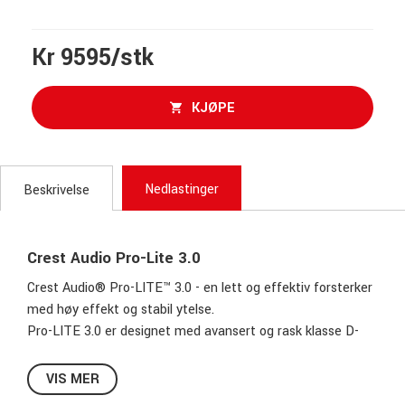
Kr 9595/stk
KJØPE
Nedlastinger
Beskrivelse
Crest Audio Pro-Lite 3.0
Crest Audio® Pro-LITE™ 3.0 - en lett og effektiv forsterker
med høy effekt og stabil ytelse.
Pro-LITE 3.0 er designet med avansert og rask klasse D-
design. Det pålitelige skiftende nettaggregatet sørger for
at den totale effekten holdes stabil samtidig som
VIS MER
forsterkerens vekt og varmeutvikling minimeres.