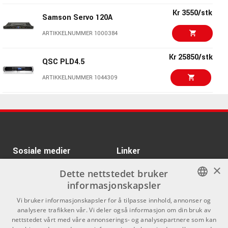
1/4” thru utganger
ARTIKKELNUMMER 1075682
Kr 3550/stk
Samson Servo 120A
Innebygd delefilter (sub, full-range, hi-pass)
Kr 11444/stk
5,54kg
ARTIKKELNUMMER 1000384
Drawmer DA6
483 x 447 x 89 mm
ARTIKKELNUMMER 1000762
Kr 25850/stk
QSC PLD4.5
Kr 9190/stk
Darkglass Alpha
ARTIKKELNUMMER 1044309
Omega 500
ARTIKKELNUMMER 1068418
Kr 13295/stk
Crest Audio Pro-Lite
5.0
Kr 8450/stk
Hartke Kickback KB15
ARTIKKELNUMMER 1075683
ARTIKKELNUMMER 1000458
Kr 6450/stk
Sosiale medier
PEAVEY PVi-3000
Linker
×
ARTIKKELNUMMER 1075665
Facebook
Om Oss
Dette nettstedet bruker
informasjonskapsler
Kontakt oss
Instagram
Kr 2595/stk
BELLARI VP549 Phono
NORWEGIAN
Preamp
Vi bruker informasjonskapsler for å tilpasse innhold, annonser og
Kjøpsvilkår
analysere trafikken vår. Vi deler også informasjon om din bruk av
ARTIKKELNUMMER 1057441
ENGLISH
nettstedet vårt med våre annonserings- og analysepartnere som kan
Butikken