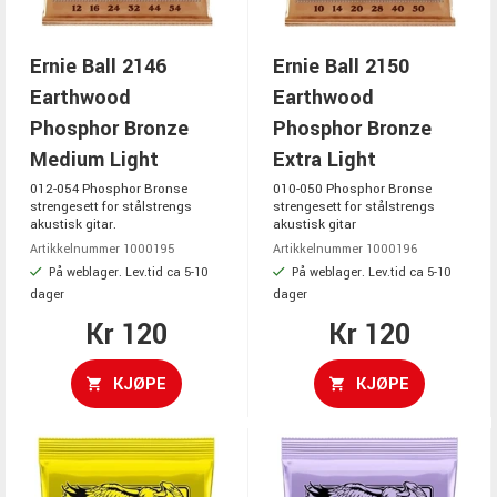
Ernie Ball 2146
Ernie Ball 2150
Earthwood
Earthwood
Phosphor Bronze
Phosphor Bronze
Medium Light
Extra Light
012-054 Phosphor Bronse
010-050 Phosphor Bronse
strengesett for stålstrengs
strengesett for stålstrengs
akustisk gitar.
akustisk gitar
Artikkelnummer 1000195
Artikkelnummer 1000196
På weblager. Lev.tid ca 5-10
På weblager. Lev.tid ca 5-10
dager
dager
Kr 120
Kr 120
KJØPE
KJØPE