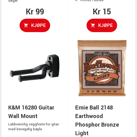
Finnes i butikk
dager
Kr 99
Kr 15
KJØPE
KJØPE
K&M 16280 Guitar
Ernie Ball 2148
Wall Mount
Earthwood
Phosphor Bronze
Lakkvennlig veggfeste for gitar
med bevegelig bøyle.
Light