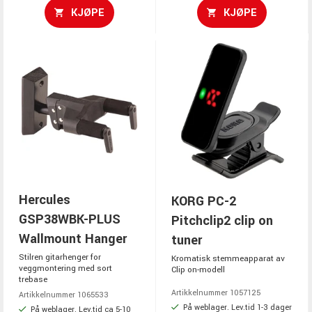
KJØPE
KJØPE
Hercules
KORG PC-2
GSP38WBK-PLUS
Pitchclip2 clip on
Wallmount Hanger
tuner
Stilren gitarhenger for
Kromatisk stemmeapparat av
veggmontering med sort
Clip on-modell
trebase
Artikkelnummer 1057125
Artikkelnummer 1065533
På weblager. Lev.tid 1-3 dager
På weblager. Lev.tid ca 5-10