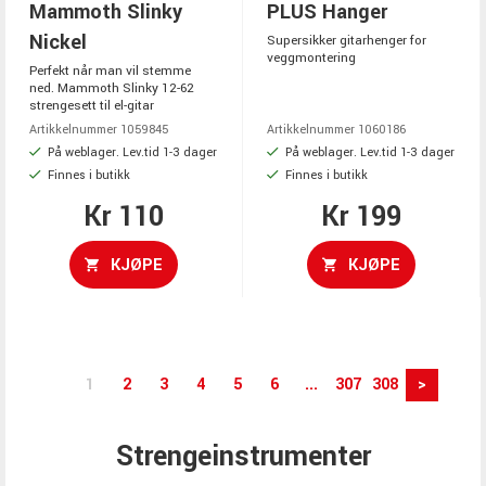
Mammoth Slinky
PLUS Hanger
Nickel
Supersikker gitarhenger for
veggmontering
Perfekt når man vil stemme
ned. Mammoth Slinky 12-62
strengesett til el-gitar
Artikkelnummer 1059845
Artikkelnummer 1060186
På weblager. Lev.tid 1-3 dager
På weblager. Lev.tid 1-3 dager
Finnes i butikk
Finnes i butikk
Kr 110
Kr 199
KJØPE
KJØPE
1
2
3
4
5
6
...
307
308
>
Strengeinstrumenter