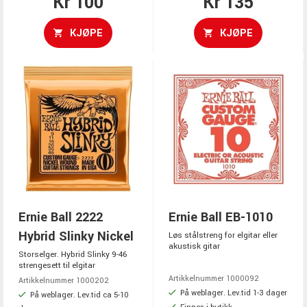
Kr 100
Kr 135
KJØPE
KJØPE
Ernie Ball 2222
Ernie Ball EB-1010
Hybrid Slinky Nickel
Løs stålstreng for elgitar eller
akustisk gitar
Storselger. Hybrid Slinky 9-46
strengesett til elgitar
Artikkelnummer 1000092
Artikkelnummer 1000202
På weblager. Lev.tid 1-3 dager
På weblager. Lev.tid ca 5-10