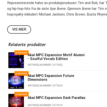
Representerende halve av produksjonsduoen Tim and Bob, har T
og hip-hop-hits fra de siste tjue årene. Gjennom årene har Tim og
hoproyalty inkludert Michael Jackson, Chris Brown, Busta Rhym
Vol. 1 inneholder over 1100 samples, alle håndplukket fra Tims b
VIS MER
utstyrskjede. Dette utvidelsespakken er optimalisert for MPC 2.
klipplanseringsfunksjonene i programvaren. Alle melodiske og lo
Relaterte produkter
Tim Kelley Presents Vol. 1 er pakket med over 1.9 GB radio-klare
din neste kjempetittel!
Akai MPC Expansion Motif Alumni
- Soulful Vocals Edition
ARTIKKELNUMMER 1071652
Akai MPC Expansion Future
Dimensions
ARTIKKELNUMMER 1071623
Akai MPC Expansion Dark Parallax
ARTIKKELNUMMER 1071614