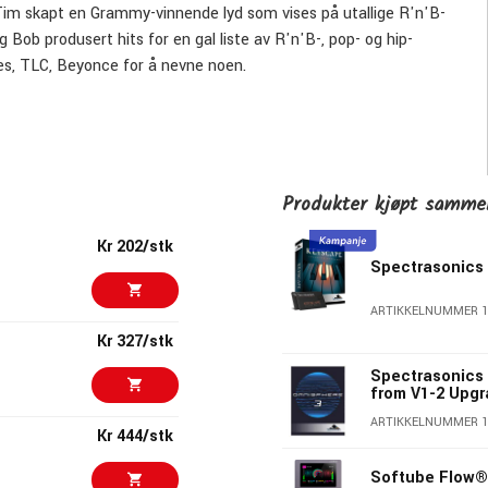
im skapt en Grammy-vinnende lyd som vises på utallige R'n'B-
 Bob produsert hits for en gal liste av R'n'B-, pop- og hip-
es, TLC, Beyonce for å nevne noen.
ibliotek og fullt bearbeidet gjennom hans tilpassede
0, og benytter den nye sanntids timestretch/pitch shift og
opede samples kan manipuleres i sanntid.
Produkter kjøpt samm
 trommeslag, melodiske riffs, akkorder, stems og klipp klare for
Kr 202/stk
Spectrasonics
ARTIKKELNUMMER 1
Kr 327/stk
Spectrasonics
from V1-2 Upg
ARTIKKELNUMMER 1
Kr 444/stk
Softube Flow®