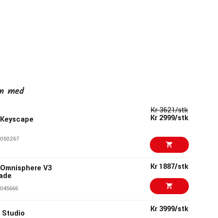
en med
Kr 3621/stk
Kr 2999/stk
 Keyscape
050267
Kr 1887/stk
 Omnisphere V3
rade
045666
Kr 3999/stk
 Studio