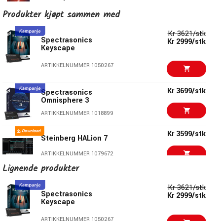
Produkter kjøpt sammen med
ARTIKKELNUMMER 1016649
Kr 3621/stk
Kr 3699/stk
Spectrasonics
Spectrasonics
Kr 2999/stk
Keyscape
Omnisphere 3
ARTIKKELNUMMER 1018899
ARTIKKELNUMMER 1050267
Kr 1930/stk
Waldorf PPG V3
Kr 3699/stk
Spectrasonics
Omnisphere 3
ARTIKKELNUMMER 1059822
ARTIKKELNUMMER 1018899
Kr 3599/stk
Steinberg HALion 7
Kr 3599/stk
Steinberg HALion 7
ARTIKKELNUMMER 1079672
ARTIKKELNUMMER 1079672
Lignende produkter
Kr 1695/stk
Toontrack EZKeys 2
Spectrasonics
Kr 1890/stk
Omnisphere V3 from
Kr 3621/stk
ARTIKKELNUMMER 1081058
V1-2 Upgrade
Spectrasonics
Kr 2999/stk
Keyscape
ARTIKKELNUMMER 1045666
Kr 1344/stk
Kr 941/stk
ARTURIA Mini V4
ARTIKKELNUMMER 1050267