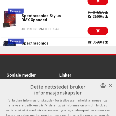
Kr 1344/stk
Kr 941/stk
ARTURIA Mini V4
ARTIKKELNUMMER 1089962
Kr 3158/stk
Spectrasonics Stylus
Kr 2699/stk
ARTIKKELNUMMER 1089962
RMX Xpanded
ARTIKKELNUMMER 1016649
Kr 3158/stk
Spectrasonics Stylus
Kr 2699/stk
RMX Xpanded
Kr 3699/stk
Spectrasonics
Omnisphere 3
ARTIKKELNUMMER 1016649
ARTIKKELNUMMER 1018899
ARTURIA V Collection
Kr 2288
11 INTRO - Download
License
Sosiale medier
Linker
ARTIKKELNUMMER 1090992
×
Kr 1695/stk
Facebook
Om Oss
Dette nettstedet bruker
Toontrack EZKeys 2
informasjonskapsler
Kontakt oss
Instagram
ARTIKKELNUMMER 1081058
NORWEGIAN
Vi bruker informasjonskapsler for å tilpasse innhold, annonser og
Kjøpsvilkår
analysere trafikken vår. Vi deler også informasjon om din bruk av
ENGLISH
nettstedet vårt med våre annonserings- og analysepartnere som kan
Butikken
kombinere den med annen informasjon du har gitt dem eller som de