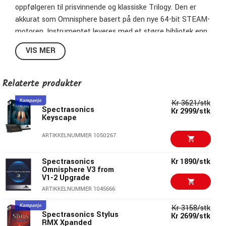
oppfølgeren til prisvinnende og klassiske Trilogy. Den er
akkurat som Omnisphere basert på den nye 64-bit STEAM-
motoren. Instrumentet leveres med et større bibliotek enn
originalet, og er også kompatibelt med Stylus RMX og
VIS MER
Omnisphere. Du kan for eksempel synkronisere basslinjer
ved hjelp av Groove Lock, til hvilket som helst RMX groove
eller MIDI-fil. Du kan også bruke alle Trilian-lydene i
Relaterte produkter
Omnisphere. Biblioteket inneholder forbedrede versjoner av
Kr 3621/stk
alle lyder fra Trilogy, samt mange nye akustiske, elektriske
Spectrasonics
Kr 2999/stk
og syntbaser.
Keyscape
ARTIKKELNUMMER 1050267
Spectrasonics
Kr 1890/stk
Omnisphere V3 from
V1-2 Upgrade
ARTIKKELNUMMER 1045666
Kr 3158/stk
Spectrasonics Stylus
Kr 2699/stk
RMX Xpanded