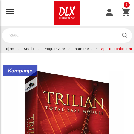
0
Hjem
Studio
Programvare
Instrument
Spectrasonics TRIL