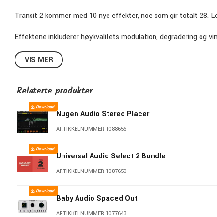
Transit 2 kommer med 10 nye effekter, noe som gir totalt 28. Legg
Effektene inkluderer høykvalitets modulation, degradering og vint
en synth-oscillator og støygenerator for sweeps.
VIS MER
Hver effektparameter kan enten være statisk eller koblet til bev
effektknappene sine unike ramp-kurver.
Relaterte produkter
KOMPATIBILITET
Nugen Audio Stereo Placer
Plugin-formater: VST, VST3, AU, AAX (64-bit).
ARTIKKELNUMMER 1088656
Støttede plattformer: Mac OS 10.11 og nyere (inkludert Nati
nyere.
Universal Audio Select 2 Bundle
DAWs støttet: Alle større DAWs, inkludert Ableton Live, Pro To
Reason osv.
ARTIKKELNUMMER 1087650
Baby Audio Spaced Out
ARTIKKELNUMMER 1077643