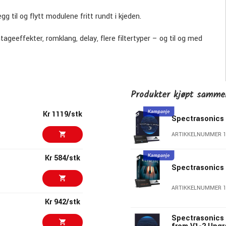
 til og flytt modulene fritt rundt i kjeden.
ageeffekter, romklang, delay, flere filtertyper – og til og med
egelses-makroen. Bruk hellingskontrollen for å gi
Produkter kjøpt samm
Kr 1119/stk
Spectrasonics
ARTIKKELNUMMER 1
ve Apple Silicon M1/M2-kompatibilitet). PC Windows 10 og
Kr 584/stk
ols, Logic Pro, FL Studio, Cubase, Studio One, Bitwig, Reaper,
Spectrasonics
ARTIKKELNUMMER 1
Kr 942/stk
Spectrasonics