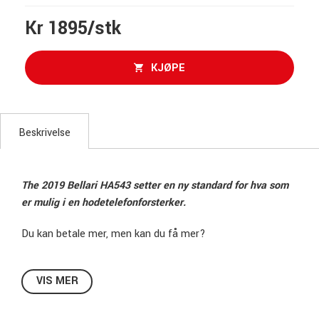
Kr 1895/stk
KJØPE
Beskrivelse
The 2019 Bellari HA543 setter en ny standard for hva som
er mulig i en hodetelefonforsterker.
Du kan betale mer, men kan du få mer?
XLR balanserte innganger
VIS MER
1/4” og 1/8” hodetelefonutganger
Pass thru (RCA ut) som også fungerer når du bruker
XLR-inngangene