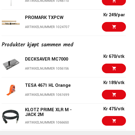
ARTIKKELNUMMER 1048710
Kr 249/par
PROMARK TXPCW
ARTIKKELNUMMER 1024707
Kr 575/stk
EVANS RF12G REAL
Produkter kjøpt sammen med
FEEL
ARTIKKELNUMMER 1052175
Kr 670/stk
DECKSAVER MC7000
Kr 670/stk
ARTIKKELNUMMER 1056156
DECKSAVER MC7000
ARTIKKELNUMMER 1056156
Kr 189/stk
TESA 4671 HL Orange
Dunlop 6644 Pure
Kr 171/stk
ARTIKKELNUMMER 1061699
Formula 65 Silicone-
Free Intensive Cleaner
Kr 475/stk
KLOTZ PRIME XLR M -
ARTIKKELNUMMER 1087213
JACK 2M
Kr 745/stk
ARTIKKELNUMMER 1066650
RØDE MiCon Cable
ARTIKKELNUMMER 1048973