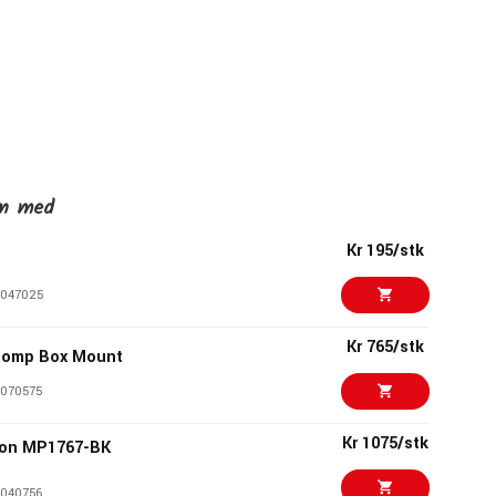
en med
Kr 195/stk
047025
Kr 765/stk
tomp Box Mount
070575
Kr 1075/stk
ion MP1767-BK
040756