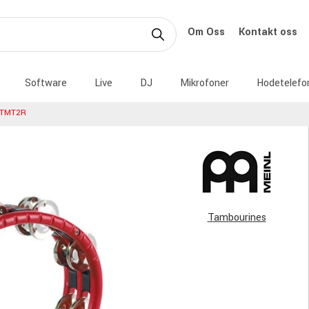
Om Oss
Kontakt oss
Software
Live
DJ
Mikrofoner
Hodetelefo
 TMT2R
Tambourines