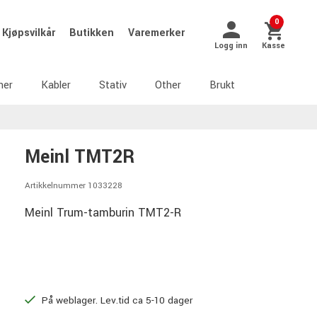
0
Kjøpsvilkår
Butikken
Varemerker
Logg inn
Kasse
ner
Kabler
Stativ
Other
Brukt
Meinl TMT2R
Artikkelnummer 1033228
Meinl Trum-tamburin TMT2-R
På weblager. Lev.tid ca 5-10 dager