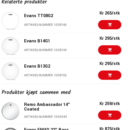
Relaterte produkter
Kr 265/stk
Evans TT08G2
ARTIKKELNUMMER 1008146
Kr 295/stk
Evans B14G1
ARTIKKELNUMMER 1008144
Kr 295/stk
Evans B13G2
ARTIKKELNUMMER 1008155
Kr 275/stk
Produkter kjøpt sammen med
Evans B12G2
ARTIKKELNUMMER 1008154
Kr 259/stk
Remo Ambassador 14"
Coated
Kr 285/stk
Evans B13G1
ARTIKKELNUMMER 1006949
ARTIKKELNUMMER 1008143
Kr 875/stk
Evans EMAD 22" Bass