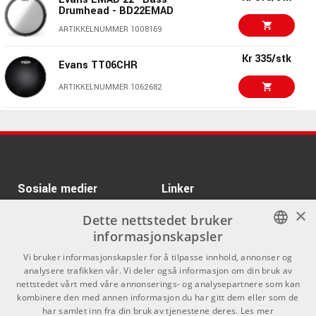
Drumhead - BD22EMAD
Kr 310/stk
Evans B14G2
ARTIKKELNUMMER 1008169
ARTIKKELNUMMER 1008156
Kr 335/stk
Evans TT06CHR
Kr 265/stk
ARTIKKELNUMMER 1062682
Evans B10G1
ARTIKKELNUMMER 1008141
Kr 655/stk
Meinl TS-C-13 6 3/4''
Bongo Head LC300
Kr 265/stk
Evans B10G2
ARTIKKELNUMMER 1071314
ARTIKKELNUMMER 1008153
Kr 437
Sosiale medier
Linker
Kr 279
Roland MH2-10
×
Facebook
Om Oss
Dette nettstedet bruker
ARTIKKELNUMMER 1062650
informasjonskapsler
Kontakt oss
Instagram
NORWEGIAN
Vi bruker informasjonskapsler for å tilpasse innhold, annonser og
Kr 735/stk
Kjøpsvilkår
Evans BD22GB4
analysere trafikken vår. Vi deler også informasjon om din bruk av
ENGLISH
nettstedet vårt med våre annonserings- og analysepartnere som kan
Butikken
ARTIKKELNUMMER 1008166
kombinere den med annen informasjon du har gitt dem eller som de
har samlet inn fra din bruk av tjenestene deres.
Les mer