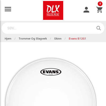
0
Hjem
Trommer Og Slagverk
Skinn
Evans B12G1