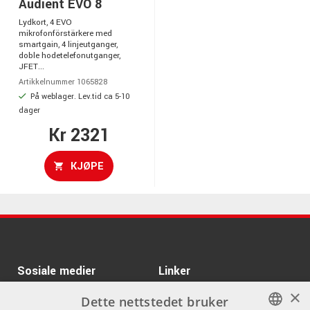
Audient EVO 8
Lydkort, 4 EVO
mikrofonförstärkere med
smartgain, 4 linjeutganger,
doble hodetelefonutganger,
JFET...
Artikkelnummer 1065828
På weblager. Lev.tid ca 5-10
dager
Kr 2321
KJØPE
Sosiale medier
Linker
×
Facebook
Om Oss
Dette nettstedet bruker