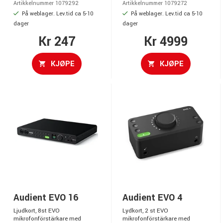
Artikkelnummer 1079292
Artikkelnummer 1079272
På weblager. Lev.tid ca 5-10
På weblager. Lev.tid ca 5-10
dager
dager
Kr 247
Kr 4999
KJØPE
KJØPE
Audient EVO 16
Audient EVO 4
Ljudkort, 8st EVO
Lydkort, 2 st EVO
mikrofonförstärkare med
mikrofonförstärkare med