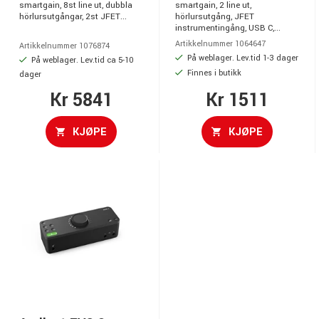
smartgain, 8st line ut, dubbla
smartgain, 2 line ut,
hörlursutgångar, 2st JFET...
hörlursutgång, JFET
instrumentingång, USB C,...
Artikkelnummer 1064647
Artikkelnummer 1076874
På weblager. Lev.tid 1-3 dager
På weblager. Lev.tid ca 5-10
Finnes i butikk
dager
Kr 5841
Kr 1511
KJØPE
KJØPE