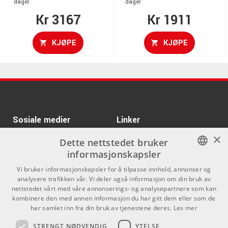
dager
dager
Kr 3167
Kr 1911
KJØPE
KJØPE
Sosiale medier
Linker
×
Facebook
Om Oss
Dette nettstedet bruker
informasjonskapsler
Kontakt oss
Instagram
NORWEGIAN
Vi bruker informasjonskapsler for å tilpasse innhold, annonser og
Kjøpsvilkår
analysere trafikken vår. Vi deler også informasjon om din bruk av
ENGLISH
nettstedet vårt med våre annonserings- og analysepartnere som kan
Butikken
kombinere den med annen informasjon du har gitt dem eller som de
har samlet inn fra din bruk av tjenestene deres.
Les mer
Varemerker
STRENGT NØDVENDIG
YTELSE