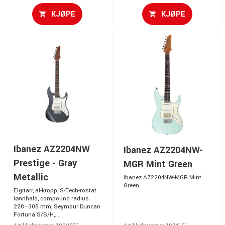
KJØPE
KJØPE
Ibanez AZ2204NW
Ibanez AZ2204NW-
Prestige - Gray
MGR Mint Green
Metallic
Ibanez AZ2204NW-MGR Mint
Green
Elgitarr, al-kropp, S-Tech-rostat
lønnhals, compound radius
228–305 mm, Seymour Duncan
Fortuna S/S/H,...