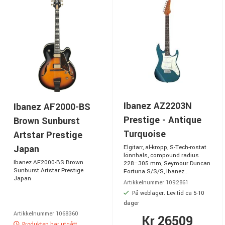
Ibanez AZ2203N
Ibanez AF2000-BS
Prestige - Antique
Brown Sunburst
Turquoise
Artstar Prestige
Japan
Elgitarr, al-kropp, S-Tech-rostat
lönnhals, compound radius
Ibanez AF2000-BS Brown
228–305 mm, Seymour Duncan
Sunburst Artstar Prestige
Fortuna S/S/S, Ibanez...
Japan
Artikkelnummer 1092861
På weblager. Lev.tid ca 5-10
dager
Artikkelnummer 1068360
Kr 26509
Produkten har utgått