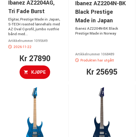
Ibanez AZ2204AG,
Ibanez AZ2204N-BK
Tri Fade Burst
Black Prestige
Made in Japan
Elgitar, Prestige Made in Japan,
S-TECH roasted lønnehals med
Ibanez AZ2204N-BK Black
AZ Oval C-profil, jumbo rustfrie
Prestige Made in Norway
bånd med...
Artikkelnummer 1095649
2026-11-22
Artikkelnummer 1068489
Kr 27890
Produkten har utgått
Kr 25695
KJØPE