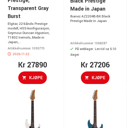
Prestige,
Black Prestige
Transparent Gray
Made in Japan
Burst
Ibanez AZ2204B-BK Black
Prestige Made in Japan
Elgitar, 22-bånds Prestige-
modell, HSS-konfigurasjon,
Seymour Duncan Hyperion,
T1802 tremolo, Made in
Japan,...
Artikkelnummer 1068287
Artikkelnummer 1095770
På weblager. Lev.tid ca 5-10
2026-11-22
dager
Kr 27890
Kr 27206
KJØPE
KJØPE