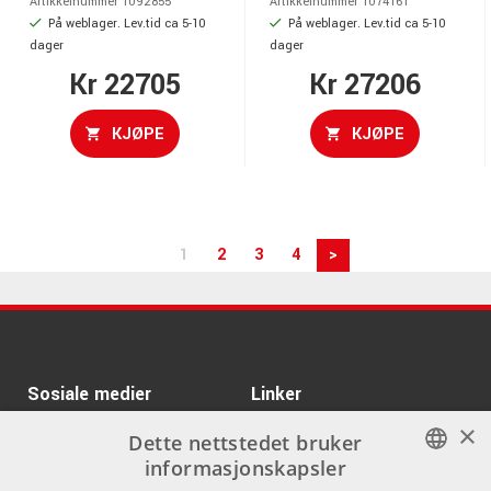
Artikkelnummer 1092855
Artikkelnummer 1074161
På weblager. Lev.tid ca 5-10
På weblager. Lev.tid ca 5-10
dager
dager
Kr 22705
Kr 27206
KJØPE
KJØPE
1
2
3
4
>
Sosiale medier
Linker
×
Facebook
Om Oss
Dette nettstedet bruker
informasjonskapsler
Kontakt oss
Instagram