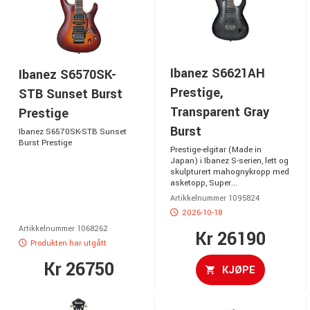
Ibanez S6621AH
Ibanez S6570SK-
Prestige,
STB Sunset Burst
Transparent Gray
Prestige
Burst
Ibanez S6570SK-STB Sunset
Burst Prestige
Prestige-elgitar (Made in
Japan) i Ibanez S-serien, lett og
skulpturert mahognykropp med
asketopp, Super...
Artikkelnummer 1095824
2026-10-18
Artikkelnummer 1068262
Kr 26190
Produkten har utgått
Kr 26750
KJØPE