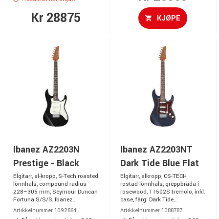
Kr 28875
KJØPE
Ibanez AZ2203N
Ibanez AZ2203NT
Prestige - Black
Dark Tide Blue Flat
Elgitarr, al-kropp, S-Tech roasted
Elgitarr, alkropp, CS-TECH
lönnhals, compound radius
rostad lönnhals, greppbräda i
228–305 mm, Seymour Duncan
rosewood, T1502S tremolo, inkl:
Fortuna S/S/S, Ibanez...
case, färg: Dark Tide...
Artikkelnummer 1092864
Artikkelnummer 1088787