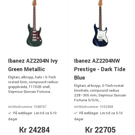
Ibanez AZ2204N Ivy
Ibanez AZ2204NW
Green Metallic
Prestige - Dark Tide
Blue
Elgitarr, alkropp, hals i S-Tech
rostad lönn, compound radius-
Elgitarr, al-kropp, S-Tech-rostat
greppbräda, T1702B stall,
lönnhals, compound radius
Seymour Duncan Fortuna...
228–305 mm, Seymour Duncan
Fortuna S/S/H,...
Artikkelnummer 1088767
Artikkelnummer 1092858
På weblager. Lev.tid ca 5-10
På weblager. Lev.tid ca 5-10
dager
dager
Kr 24284
Kr 22705