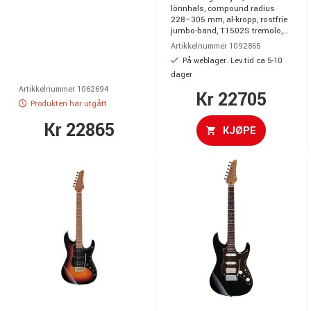
lönnhals, compound radius
228–305 mm, al-kropp, rostfrie
jumbo-band, T1502S tremolo,...
Artikkelnummer 1092865
På weblager. Lev.tid ca 5-10
dager
Artikkelnummer 1062694
Kr 22705
Produkten har utgått
Kr 22865
KJØPE