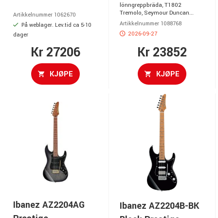
lönngreppbräda, T1802
Tremolo, Seymour Duncan...
Artikkelnummer 1062670
Artikkelnummer 1088768
På weblager. Lev.tid ca 5-10
2026-09-27
dager
Kr 27206
Kr 23852
KJØPE
KJØPE
Ibanez AZ2204AG
Ibanez AZ2204B-BK