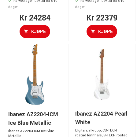
På weblager. Lev.tid ca 5-10
På weblager. Lev.tid ca 5-10
dager
dager
Kr 24284
Kr 22379
KJØPE
KJØPE
Ibanez AZ2204 Pearl
Ibanez AZ2204-ICM
White
Ice Blue Metallic
Elgitarr, alkropp, CS-TECH
Ibanez AZ2204-ICM Ice Blue
rostad lönnhals, S-TECH rostad
Metallic