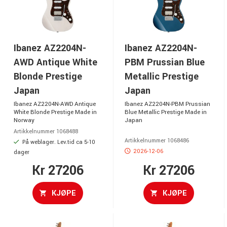
Ibanez AZ2204N-
Ibanez AZ2204N-
AWD Antique White
PBM Prussian Blue
Blonde Prestige
Metallic Prestige
Japan
Japan
Ibanez AZ2204N-AWD Antique
Ibanez AZ2204N-PBM Prussian
White Blonde Prestige Made in
Blue Metallic Prestige Made in
Norway
Japan
Artikkelnummer 1068488
Artikkelnummer 1068486
På weblager. Lev.tid ca 5-10
2026-12-06
dager
Kr 27206
Kr 27206
KJØPE
KJØPE