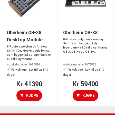
Oberheim OB-X8
Oberheim OB-X8
Desktop Module
8-Rösters polyfonisk Analog
Synth som bygger på de
8-Rösters polyfonisk Analog
legendariska 80-talls syntharna
Synth i Desktop/Module format
OB-X, OB-Xa og OB-8–...
som bygger på de legendariske
80-talls syntharna...
Artikkelnummer 1080516
Artikkelnummer 1076526
På weblager. Lev.tid ca 5-10
På weblager. Lev.tid ca 5-10
dager
dager
Kr 41390
Kr 59400
KJØPE
KJØPE