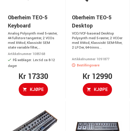
Oberheim TEO-5
Oberheim TEO-5
Keyboard
Desktop
Analog Polysynth med 5-røster,
VCO/VCF-baserad Desktop
44 fullstore tangenter, 2 VCOs
Polysynth med 5-røster, 2 VCOer
med X-Mod, Klassiskt SEM
med X-Mod, Klassiskt SEM-filter,
state variable filter,...
2 LFOer, 64-trinns...
Artikkelnummer 1085168
Artikkelnummer 1091877
På weblager. Lev.tid ca 8-12
Bestillingsvare
dager
Kr 17330
Kr 12990
KJØPE
KJØPE