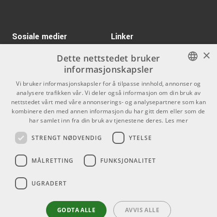
Sosiale medier
Linker
×
Facebook
Om Oss
Dette nettstedet bruker
informasjonskapsler
Kontakt oss
Instagram
NORWEGIAN
Vi bruker informasjonskapsler for å tilpasse innhold, annonser og
Kjøpsvilkår
analysere trafikken vår. Vi deler også informasjon om din bruk av
ENGLISH
nettstedet vårt med våre annonserings- og analysepartnere som kan
Butikken
kombinere den med annen informasjon du har gitt dem eller som de
har samlet inn fra din bruk av tjenestene deres.
Les mer
Varemerker
STRENGT NØDVENDIG
YTELSE
Kontakt
MÅLRETTING
FUNKSJONALITET
Telefon - 22 80 53 00
E-mail -
butikk@dlxmusic.no
UGRADERT
Thorvald Meyers Gate 33A
0555 Oslo
GODTA ALLE
AVVIS ALLE