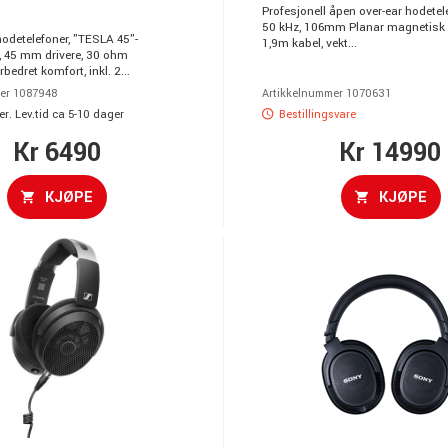
Profesjonell åpen over-ear hodetel
50 kHz, 106mm Planar magnetisk dr
odetelefoner, "TESLA 45"-
1,9m kabel, vekt...
i, 45 mm drivere, 30 ohm
bedret komfort, inkl. 2...
er 1087948
Artikkelnummer 1070631
r. Lev.tid ca 5-10 dager
Bestillingsvare
Kr 6490
Kr 14990
KJØPE
KJØPE