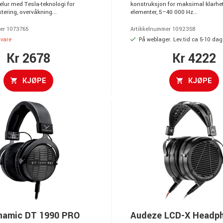
elur med Tesla-teknologi for
konstruksjon for maksimal klarhe
ering, overvåkning...
elementer, 5–40 000 Hz...
er 1073765
Artikkelnummer 1092358
svare
På weblager. Lev.tid ca 5-10 dag
Kr 2678
Kr 4222
KJØPE
KJØPE
namic DT 1990 PRO
Audeze LCD-X Headp