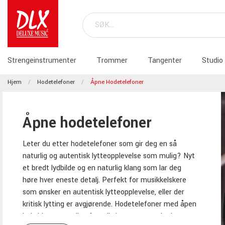
Strengeinstrumenter
Trommer
Tangenter
Studio
Hjem
Hodetelefoner
Åpne Hodetelefoner
Åpne hodetelefoner
Leter du etter hodetelefoner som gir deg en så
naturlig og autentisk lytteopplevelse som mulig? Nyt
et bredt lydbilde og en naturlig klang som lar deg
høre hver eneste detalj. Perfekt for musikkelskere
som ønsker en autentisk lytteopplevelse, eller der
kritisk lytting er avgjørende. Hodetelefoner med åpen
bakside er ypperlige for miksing og mastering!