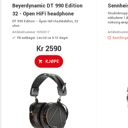
Beyerdynamic DT 990 Edition
Sennhei
32 - Open HiFi headphone
Studioknoppe
inkluderer 1,
DT 990 Edition – Åpen HiFi-hodetelefon, 32
miksing-øreput
ohm
Artikkelnummer 1092017
Artikkelnumm
På weblager. Lev.tid ca 5-10 dager
Bestilling
Kr 2590
KJØPE