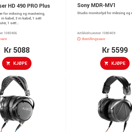
Sony MDR-MV1
ser HD 490 PRO Plus
Studio monitorlyd for miksing og
r for miksing og mastering,
8 m kabel, 3 m kabel, 1 sett
er, 1 sett...
er 1083456
Artikkelnummer 1080409
svare
Bestillingsvare
Kr 5088
Kr 5599
KJØPE
KJØPE