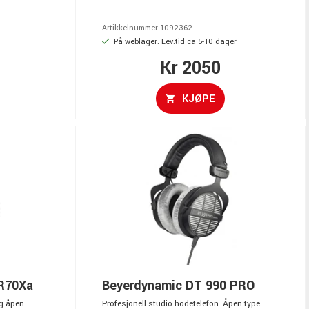
Artikkelnummer 1092362
På weblager. Lev.tid ca 5-10 dager
Kr 2050
KJØPE
R70Xa
Beyerdynamic DT 990 PRO
ig åpen
Profesjonell studio hodetelefon. Åpen type.