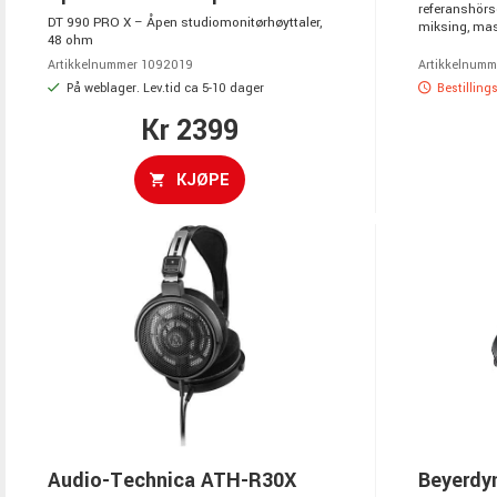
referanshörs
DT 990 PRO X – Åpen studiomonitørhøyttaler,
miksing, mast
48 ohm
Artikkelnummer 1092019
Artikkelnumm
På weblager. Lev.tid ca 5-10 dager
Bestilling
Kr 2399
KJØPE
Audio-Technica ATH-R30X
Beyerdy