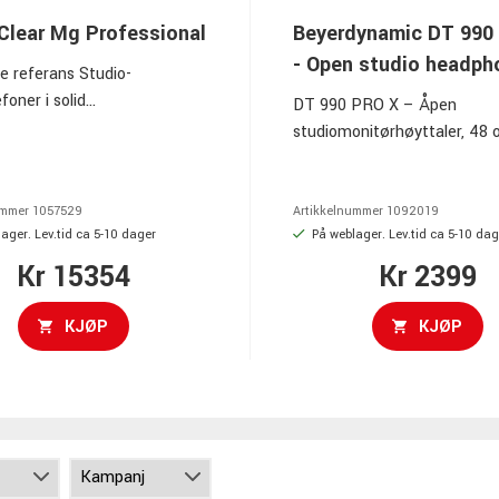
Clear Mg Professional
Beyerdynamic DT 990
- Open studio headph
e referans Studio-
foner i solid
DT 990 PRO X – Åpen
umskonstruksjon. Avtakbare
studiomonitørhøyttaler, 48
 mikrofiber og memoryfoam.
nd i memory foam kledd i
 og mikrofiber.
ummer
1057529
Artikkelnummer
1092019
ager. Lev.tid ca 5-10 dager
På weblager. Lev.tid ca 5-10 dag
Kr 15354
Kr 2399
KJØP
KJØP