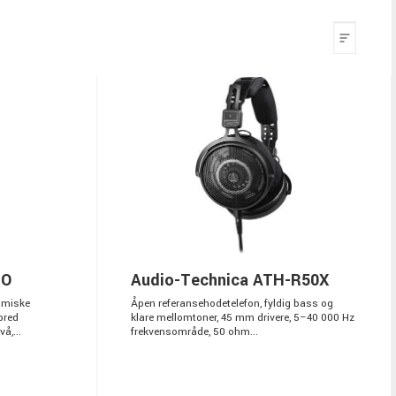
RO
Audio-Technica ATH-R50X
amiske
Åpen referansehodetelefon, fyldig bass og
bred
klare mellomtoner, 45 mm drivere, 5–40 000 Hz
å,...
frekvensområde, 50 ohm...