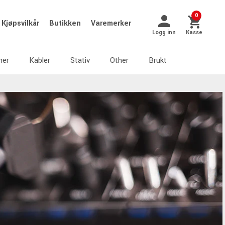
0
Kjøpsvilkår
Butikken
Varemerker
Logg inn
Kasse
ner
Kabler
Stativ
Other
Brukt