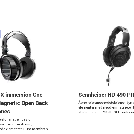
SX immersion One
Sennheiser HD 490 P
Magnetic Open Back
Åpne referansehodetelefoner, dyn
elementer med neodymmagneter, 
ones
stereobilding, 128 dB SPL maks niv
lefoner åpen design,
sse miks mastering,
lede elementer 1 µm membran,