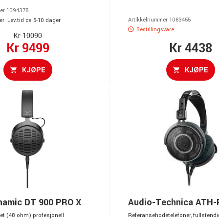
er 1094378
Artikkelnummer 1083455
r. Lev.tid ca 5-10 dager
Bestillingsvare
Kr 10090
Kr 9499
Kr 4438
KJØPE
KJØPE
namic DT 900 PRO X
Audio-Technica ATH-
et (48 ohm) profesjonell
Referansehodetelefoner, fullstend