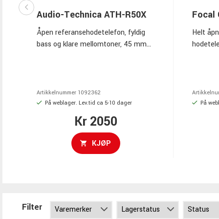
Audio-Technica ATH-R50X
Focal 
Åpen referansehodetelefon, fyldig
Helt åpn
bass og klare mellomtoner, 45 mm
hodetele
drivere, 5–40 000 Hz
alumini
frekvensområde, 50 ohm impedans,
kåper i
lav vekt på 207 g, to twist-lock-
Hovedbå
kabler, utskiftbare deler, inkluderer
mykt lær
Artikkelnummer
1092362
Artikkeln
bæreveske og adapter.
På weblager. Lev.tid ca 5-10 dager
På webl
Kr 2050
KJØP
Filter