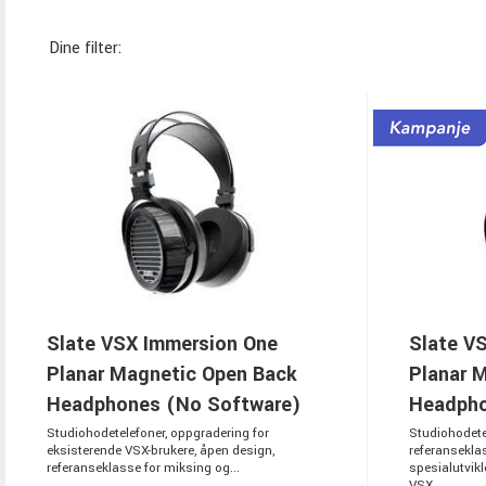
Dine filter:
Slate VSX Immersion One
Slate V
Planar Magnetic Open Back
Planar 
Headphones (No Software)
Headph
Studiohodetelefoner, oppgradering for
Studiohodete
eksisterende VSX-brukere, åpen design,
referansekla
referanseklasse for miksing og...
spesialutvik
VSX...