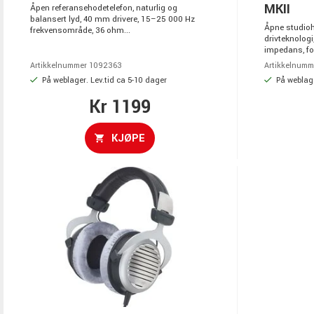
MKII
Åpen referansehodetelefon, naturlig og
balansert lyd, 40 mm drivere, 15–25 000 Hz
Åpne studioh
frekvensområde, 36 ohm...
drivteknolog
impedans, for
Artikkelnummer 1092363
Artikkelnumm
På weblager. Lev.tid ca 5-10 dager
På weblage
Kr 1199
KJØPE