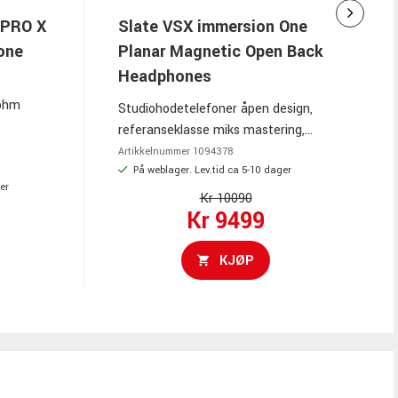
 PRO X
Slate VSX immersion One
one
Planar Magnetic Open Back
Headphones
 ohm
Studiohodetelefoner åpen design,
referanseklasse miks mastering,
spesialutviklede elementer 1 µm
Artikkelnummer
1094378
membran, VSX Platinum 24+
På weblager. Lev.tid ca 5-10 dager
er
akustiske miljøer, systemwide-app
Kr 10090
Kr 9499
referanselytting, avtakbar balansert
6N OCC-kabel, øreklokker
flammelønn, aluminiumchassis
KJØP