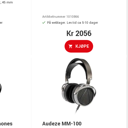
t, 45 mm
Artikkelnummer 1010866
er
På weblager. Lev.tid ca 5-10 dager
Kr 2056
KJØPE
hones
Audeze MM-100