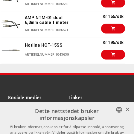
Kr 130/stk
ARTIKKELNUMMER 1086580
AMP CR-10
ARTIKKELNUMMER 1001210
Kr 165/stk
AMP NTM-01 dual
6,3mm cable 1 meter
Kr 135/stk
ARTIKKELNUMMER 1086571
AMP CR-20
ARTIKKELNUMMER 1001212
Kr 195/stk
Hotline HOT-15SS
Kr 265/stk
ARTIKKELNUMMER 1043639
AMP SS-6
ARTIKKELNUMMER 1001260
Kr 225/par
AMP NTM-04 dual
6,3mm cable 4 meter
Kr 70/stk
ARTIKKELNUMMER 1086576
AMP SIS-5
ARTIKKELNUMMER 1001258
KORG Monotron DUO
Kr 715/stk
Sosiale medier
Linker
Analog Mini
Synthesizer
×
Facebook
Om Oss
Dette nettstedet bruker
ARTIKKELNUMMER 1033969
informasjonskapsler
Kontakt oss
Instagram
Kr 1295/stk
K&M 18863
NORWEGIAN
Vi bruker informasjonskapsler for å tilpasse innhold, annonser og
Kjøpsvilkår
analysere trafikken vår. Vi deler også informasjon om din bruk av