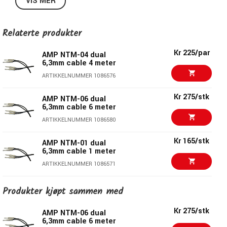
VIS MER
Lengde: 2 meter
Relaterte produkter
Kr 225/par
AMP NTM-04 dual
6,3mm cable 4 meter
ARTIKKELNUMMER 1086576
Kr 275/stk
AMP NTM-06 dual
6,3mm cable 6 meter
ARTIKKELNUMMER 1086580
Kr 165/stk
AMP NTM-01 dual
6,3mm cable 1 meter
ARTIKKELNUMMER 1086571
AMP NTT-01 dual
Kr 195/stk
Produkter kjøpt sammen med
6,3mm TRS cable 1
meter
Kr 275/stk
AMP NTM-06 dual
ARTIKKELNUMMER 1086585
6,3mm cable 6 meter