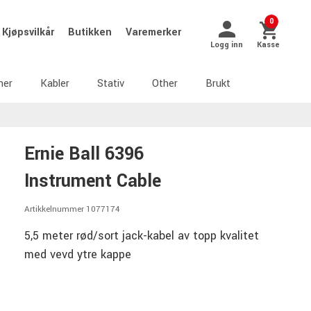
0
Kjøpsvilkår
Butikken
Varemerker
Logg inn
Kasse
ner
Kabler
Stativ
Other
Brukt
Ernie Ball 6396
Instrument Cable
Artikkelnummer 1077174
5,5 meter rød/sort jack-kabel av topp kvalitet
med vevd ytre kappe