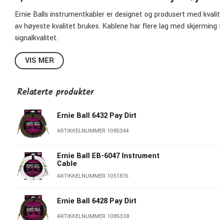
Ernie Balls instrumentkabler er designet og produsert med kvali
av høyeste kvalitet brukes. Kablene har flere lag med skjerming
signalkvalitet.
Deres Braided-serie har en deilig ytre høyde i flettet stoff som 
VIS MER
Leter du etter kabler som fungerer gig etter gig, låter bra og ser
Ernie Ball 6396:
Relaterte produkter
Kontakter
: 2 rette 6,3 mm jack
Lengde
: 5,5 meter (18 fot)
Ernie Ball 6432 Pay Dirt
Farge
: Flettet Rød/Sort
ARTIKKELNUMMER 1085344
Modellbetegnelse
: P06396
Flere lag med isolasjon
Ernie Ball EB-6047 Instrument
Flott kvalitet
Cable
Lavt brum
ARTIKKELNUMMER 1051876
Fantastisk signalgjengivelse
Yttertrekk av flettet stoff
Ernie Ball 6428 Pay Dirt
Pris pr stk
ARTIKKELNUMMER 1085338