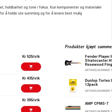
tet, holdbarhet og tone i fokus. Kun komponenter og materialer
 for å holde ute summing og for å levere best mulig
både et eksklusivt utseende & en jevnere overflate.
 fantastisk ut? Da bør du sjekke ut Ernie Ball sine kabler.
Produkter kjøpt samm
Kr 525/stk
Fender Player I
Stratocaster H
Rosewood Fing
ARTIKKELNUMMER 1
Kr 435/stk
Dunlop Tortex 
12pack
ARTIKKELNUMMER 1
Kr 395/stk
AMP CPMS-7
ARTIKKELNUMMER 1