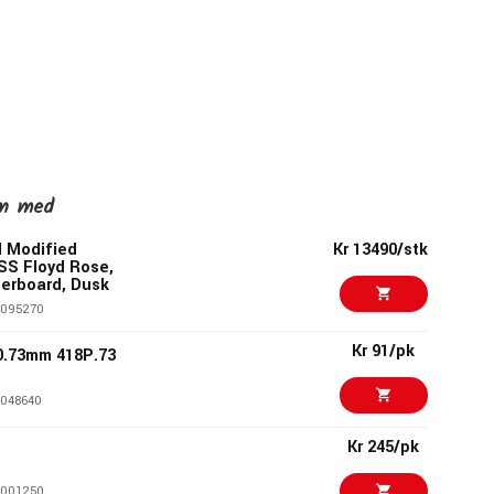
en med
I Modified
Kr 13490/stk
SS Floyd Rose,
erboard, Dusk
095270
Kr 91/pk
0.73mm 418P.73
048640
Kr 245/pk
001250