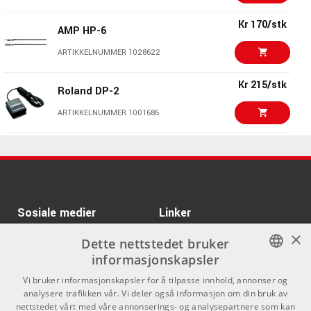
ARTIKKELNUMMER 1010536
Kr 170/stk
AMP HP-6
Kr 98/stk
ARTIKKELNUMMER 1028622
AMP YSM-3C
ARTIKKELNUMMER 1001262
Kr 215/stk
Roland DP-2
Kr 105/stk
ARTIKKELNUMMER 1001686
AMP CYC-16-10
ARTIKKELNUMMER 1001222
Kr 398/stk
Roland RH-5
Kr 175/stk
ARTIKKELNUMMER 1057581
AMP RM-1
ARTIKKELNUMMER 1028632
Kr 3088/stk
Rode NT1 5th
Sosiale medier
Linker
Generation Black
×
ARTIKKELNUMMER 1079698
Facebook
Om Oss
Dette nettstedet bruker
informasjonskapsler
Kontakt oss
Instagram
Kr 265/stk
Evans B10G2
NORWEGIAN
Vi bruker informasjonskapsler for å tilpasse innhold, annonser og
Kjøpsvilkår
analysere trafikken vår. Vi deler også informasjon om din bruk av
ARTIKKELNUMMER 1008153
ENGLISH
nettstedet vårt med våre annonserings- og analysepartnere som kan