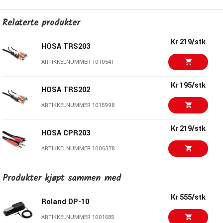
Relaterte produkter
Kr 219/stk
HOSA TRS203
ARTIKKELNUMMER 1010541
Kr 195/stk
HOSA TRS202
ARTIKKELNUMMER 1015998
Kr 219/stk
HOSA CPR203
ARTIKKELNUMMER 1006378
Kr 139/stk
Produkter kjøpt sammen med
HOSA CPR201
ARTIKKELNUMMER 1006377
Kr 555/stk
Roland DP-10
Kr 169/stk
ARTIKKELNUMMER 1001685
HOSA CPR202