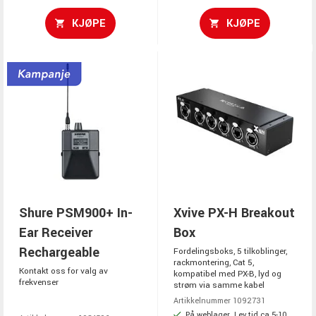
KJØPE
KJØPE
Shure PSM900+ In-
Xvive PX-H Breakout
Ear Receiver
Box
Rechargeable
Fordelingsboks, 5 tilkoblinger,
rackmontering, Cat 5,
Kontakt oss for valg av
kompatibel med PX-B, lyd og
frekvenser
strøm via samme kabel
Artikkelnummer 1092731
På weblager. Lev.tid ca 5-10