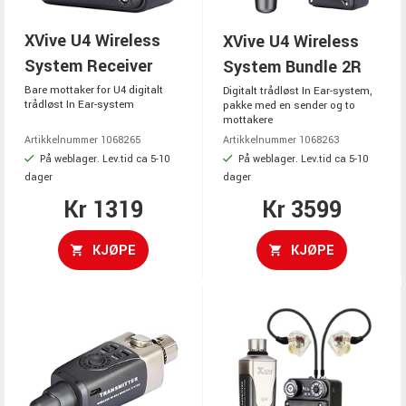
XVive U4 Wireless
XVive U4 Wireless
System Receiver
System Bundle 2R
Bare mottaker for U4 digitalt
Digitalt trådløst In Ear-system,
trådløst In Ear-system
pakke med en sender og to
mottakere
Artikkelnummer 1068265
Artikkelnummer 1068263
På weblager. Lev.tid ca 5-10
På weblager. Lev.tid ca 5-10
dager
dager
Kr 1319
Kr 3599
KJØPE
KJØPE