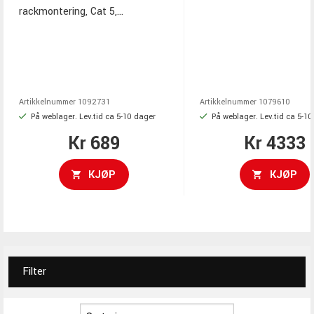
rackmontering, Cat 5,
kompatibel med PX-B, lyd og
strøm via samme kabel
Artikkelnummer
1092731
Artikkelnummer
1079610
På weblager. Lev.tid ca 5-10 dager
På weblager. Lev.tid ca 5-1
Kr 689
Kr 4333
KJØP
KJØP
Filter