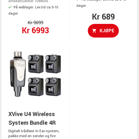
Artikkelnummer 1084506
dager
På weblager. Lev.tid ca 5-10
dager
Kr 689
Kr 9099
Kr 6993
KJØPE
XVive U4 Wireless
System Bundle 4R
Digitalt trådløst In Ear-system,
pakke med en sender og fire