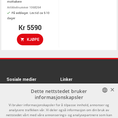
mottakere
Artikkelnummer 1068264
På weblager. Lev.tid ca 5-10
dager
Kr 5590
KJØPE
Sosiale medier
Linker
×
Facebook
Om Oss
Dette nettstedet bruker
informasjonskapsler
Kontakt oss
Instagram
NORWEGIAN
Vi bruker informasjonskapsler for å tilpasse innhold, annonser og
Kjøpsvilkår
analysere trafikken vår. Vi deler også informasjon om din bruk av
ENGLISH
nettstedet vårt med våre annonserings- og analysepartnere som kan
Butikken