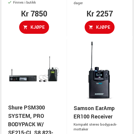
Finnes i butikk
dager
Kr 7850
Kr 2257
KJØPE
KJØPE
Shure PSM300
Samson EarAmp
SYSTEM, PRO
ER100 Receiver
BODYPACK W/
Kompakt stereo bodypack-
mottaker
SE215-CL S8 823-