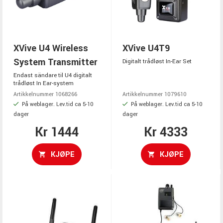
XVive U4 Wireless
XVive U4T9
System Transmitter
Digitalt trådløst In-Ear Set
Endast sändare til U4 digitalt
trådløst In Ear-system
Artikkelnummer 1068266
Artikkelnummer 1079610
På weblager. Lev.tid ca 5-10
På weblager. Lev.tid ca 5-10
dager
dager
Kr 1444
Kr 4333
KJØPE
KJØPE