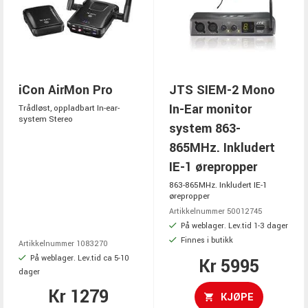
iCon AirMon Pro
JTS SIEM-2 Mono
In-Ear monitor
Trådløst, oppladbart In-ear-
system Stereo
system 863-
865MHz. Inkludert
IE-1 ørepropper
863-865MHz. Inkludert IE-1
ørepropper
Artikkelnummer 50012745
På weblager. Lev.tid 1-3 dager
Finnes i butikk
Artikkelnummer 1083270
På weblager. Lev.tid ca 5-10
Kr 5995
dager
Kr 1279
KJØPE