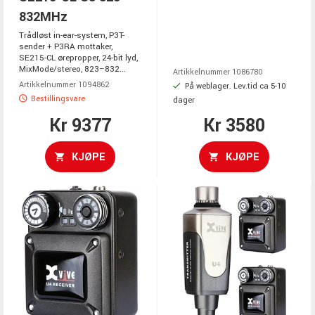
832MHz
Trådløst in-ear-system, P3T-
sender + P3RA mottaker,
SE215-CL ørepropper, 24-bit lyd,
MixMode/stereo, 823–832...
Artikkelnummer 1086780
Artikkelnummer 1094862
På weblager. Lev.tid ca 5-10
Bestillingsvare
dager
Kr 9377
Kr 3580
KJØPE
KJØPE