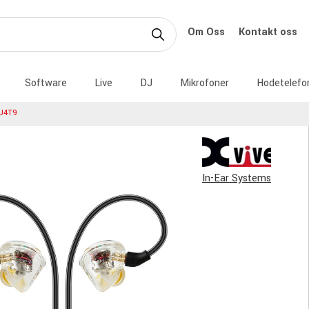
Om Oss
Kontakt oss
Software
Live
DJ
Mikrofoner
Hodetelefo
 U4T9
In-Ear Systems