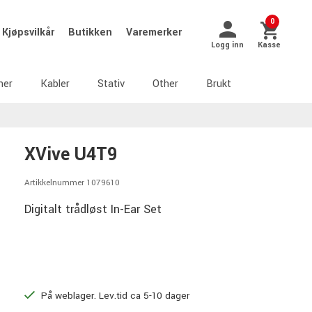
0
Kjøpsvilkår
Butikken
Varemerker
Logg inn
Kasse
ner
Kabler
Stativ
Other
Brukt
XVive U4T9
Artikkelnummer 1079610
Digitalt trådløst In-Ear Set
På weblager. Lev.tid ca 5-10 dager