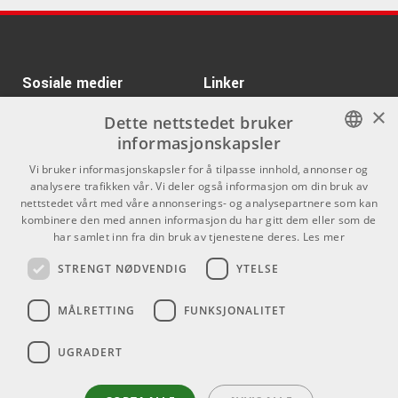
• Maks dybde: 70mm, 2 3/4".
Tama HS800W
Kr 3412/stk
ARTIKKELNUMMER 1054219
Ibanez GSR200-PW
Pearl White GIO
Kr 320/stk
ARTIKKELNUMMER 1021699
Sosiale medier
ORTEGA OSSFT
Linker
×
ARTIKKELNUMMER 1055228
Facebook
Om Oss
Dette nettstedet bruker
informasjonskapsler
Kontakt oss
Instagram
Kr 16890/stk
Universal Audio OX
NORWEGIAN
Amp Top Box
Vi bruker informasjonskapsler for å tilpasse innhold, annonser og
Kjøpsvilkår
analysere trafikken vår. Vi deler også informasjon om din bruk av
ARTIKKELNUMMER 1055665
ENGLISH
nettstedet vårt med våre annonserings- og analysepartnere som kan
Butikken
kombinere den med annen informasjon du har gitt dem eller som de
Kr 415/stk
Puresound CPB1420
har samlet inn fra din bruk av tjenestene deres.
Les mer
Varemerker
ARTIKKELNUMMER 1033232
STRENGT NØDVENDIG
YTELSE
Kontakt
Kr 9845/pk
MÅLRETTING
FUNKSJONALITET
Tama CL32RZS-GNL
Telefon - 22 80 53 00
ARTIKKELNUMMER 1087429
E-mail -
butikk@dlxmusic.no
UGRADERT
Thorvald Meyers Gate 33A
0555 Oslo