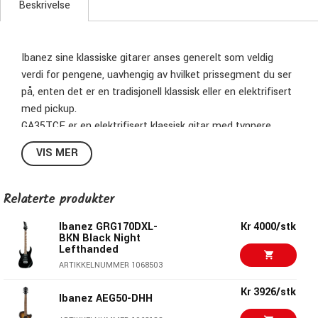
Beskrivelse
Ibanez sine klassiske gitarer anses generelt som veldig
verdi for pengene, uavhengig av hvilket prissegment du ser
på, enten det er en tradisjonell klassisk eller en elektrifisert
med pickup.
GA35TCE er en elektrifisert klassisk gitar med tynnere
kropp og smalere hals (46mm) ved sadelen.
VIS MER
Modellen passer godt for den som er vant til en elgitar.
Spesifikasjoner
Relaterte produkter
• Thinline Cutaway Classic kropp.
Ibanez GRG170DXL-
Kr 4000/stk
• Lock av gran.
BKN Black Night
• Mahogni sider og bunn.
Lefthanded
• Kroppens tykkelse: 60/70mm ved nakkeledd/kroppende.
ARTIKKELNUMMER 1068503
• Mahogni hals.
Kr 3926/stk
• 14. bånd nakke/kroppledd.
Ibanez AEG50-DHH
• 46mm bred ved sadel.