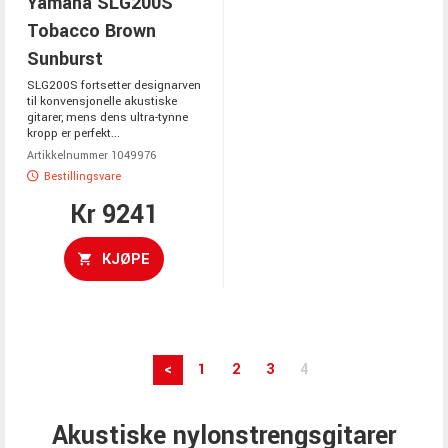
Yamaha SLG200S
Tobacco Brown
Sunburst
SLG200S fortsetter designarven
til konvensjonelle akustiske
gitarer, mens dens ultra-tynne
kropp er perfekt...
Artikkelnummer 1049976
Bestillingsvare
Kr 9241
KJØPE
<
1
2
3
4
Akustiske nylonstrengsgitarer