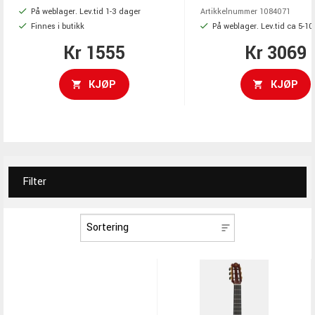
form, Natural, granlokk, meranti i
46 mm sadel, Ibanez Un
På weblager. Lev.tid 1-3 dager
Artikkelnummer
1084071
sider og bunn
Saddle pickup, AEQ-2T 
Finnes i butikk
På weblager. Lev.tid ca 5-1
Kr 1555
Kr 3069
KJØP
KJØP
Filter