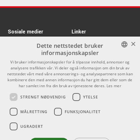
Sosiale medier
Linker
×
Facebook
Om Oss
Dette nettstedet bruker
informasjonskapsler
Kontakt oss
Instagram
NORWEGIAN
Vi bruker informasjonskapsler for å tilpasse innhold, annonser og
Kjøpsvilkår
analysere trafikken vår. Vi deler også informasjon om din bruk av
ENGLISH
nettstedet vårt med våre annonserings- og analysepartnere som kan
Butikken
kombinere den med annen informasjon du har gitt dem eller som de
har samlet inn fra din bruk av tjenestene deres.
Les mer
Varemerker
STRENGT NØDVENDIG
YTELSE
Kontakt
MÅLRETTING
FUNKSJONALITET
Telefon - 22 80 53 00
E-mail -
butikk@dlxmusic.no
UGRADERT
Thorvald Meyers Gate 33A
0555 Oslo