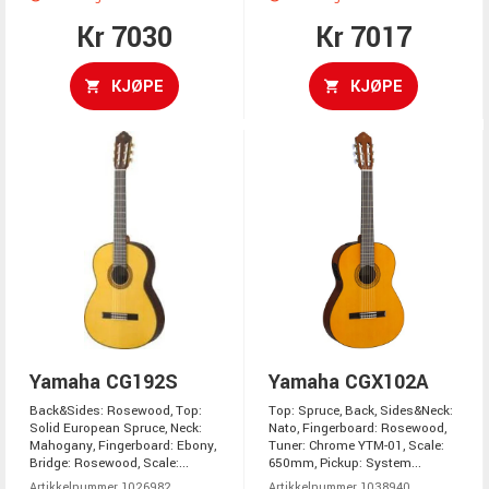
Kr 7030
Kr 7017
KJØPE
KJØPE
Yamaha CG192S
Yamaha CGX102A
Back&Sides: Rosewood, Top:
Top: Spruce, Back, Sides&Neck:
Solid European Spruce, Neck:
Nato, Fingerboard: Rosewood,
Mahogany, Fingerboard: Ebony,
Tuner: Chrome YTM-01, Scale:
Bridge: Rosewood, Scale:...
650mm, Pickup: System...
Artikkelnummer 1026982
Artikkelnummer 1038940