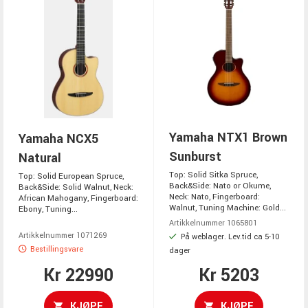
Yamaha NTX1 Brown
Yamaha NCX5
Sunburst
Natural
Top: Solid Sitka Spruce,
Top: Solid European Spruce,
Back&Side: Nato or Okume,
Back&Side: Solid Walnut, Neck:
Neck: Nato, Fingerboard:
African Mahogany, Fingerboard:
Walnut, Tuning Machine: Gold...
Ebony, Tuning...
Artikkelnummer 1065801
Artikkelnummer 1071269
På weblager. Lev.tid ca 5-10
Bestillingsvare
dager
Kr 22990
Kr 5203
KJØPE
KJØPE