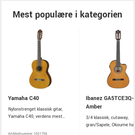
Mest populære i kategorien
Yamaha C40
Ibanez GA5TCE3Q-
Amber
Nylonstrenget klassisk gitar,
Yamaha C40, verdens mest
3/4 klassisk, cutaway,
solgte modell ifølge underlaget,
gran/Sapele, Okoume hal
fullstørrelse 4/4, Yamaha CG-
Purpleheart gripebrett og 
Artikkelnummer
1001796