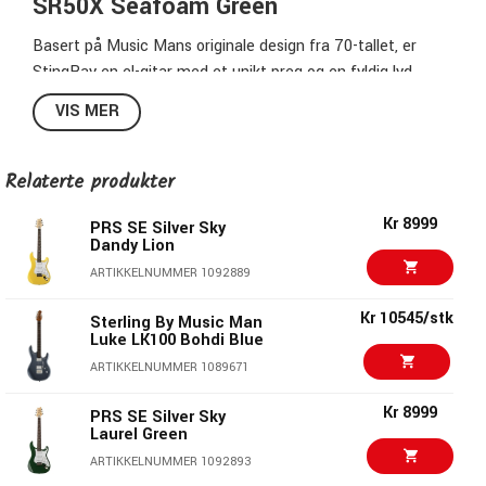
SR50X Seafoam Green
Basert på Music Mans originale design fra 70-tallet, er
StingRay en el-gitar med et unikt preg og en fyldig lyd.
StingRay-gitaren har doble P90-pickuper, en 3-veis pickup-
VIS MER
bryter, en vibarm i vintagestil og den klassiske Music Man
4+2-hodet.
Relaterte produkter
Poppelkropp
Roasted lønnehals med gripebrett i palisander
Kr 8999
PRS SE Silver Sky
Dandy Lion
5-bolts halsfeste
22 mellomstore bånd, 25,5" skala
12" radius
ARTIKKELNUMMER 1092889
Låsbare tuningmaskiner
Kr 10545/stk
Sterling By Music Man
Vintage Tremolo
Luke LK100 Bohdi Blue
Volum og tonekontroll
ARTIKKELNUMMER 1089671
3-veis pickup-bryter
2 stk.
P90 pickuper
Kr 8999
PRS SE Silver Sky
Laurel Green
ARTIKKELNUMMER 1092893
Sterling by Music Man