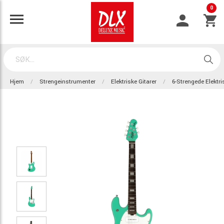
0
Hjem
Strengeinstrumenter
Elektriske Gitarer
6-Strengede Elektri