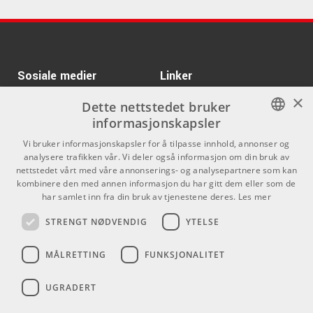
ARTIKKELNUMMER 1001210
Kr 64/stk
Ernie Ball EB-4220
ARTIKKELNUMMER 1000242
Sosiale medier
Linker
×
Profile FPB01 Pro
Kr 725/stk
Facebook
Om Oss
Dette nettstedet bruker
Italian Leather Guitar
informasjonskapsler
Strap Black
Kontakt oss
Instagram
ARTIKKELNUMMER 1062753
NORWEGIAN
Vi bruker informasjonskapsler for å tilpasse innhold, annonser og
Kjøpsvilkår
analysere trafikken vår. Vi deler også informasjon om din bruk av
Kr 195/stk
ENGLISH
Profile SP100-CR
nettstedet vårt med våre annonserings- og analysepartnere som kan
Butikken
kombinere den med annen informasjon du har gitt dem eller som de
ARTIKKELNUMMER 1045916
har samlet inn fra din bruk av tjenestene deres.
Les mer
Varemerker
STRENGT NØDVENDIG
YTELSE
Kontakt
MÅLRETTING
FUNKSJONALITET
Telefon - 22 80 53 00
E-mail -
butikk@dlxmusic.no
UGRADERT
Thorvald Meyers Gate 33A