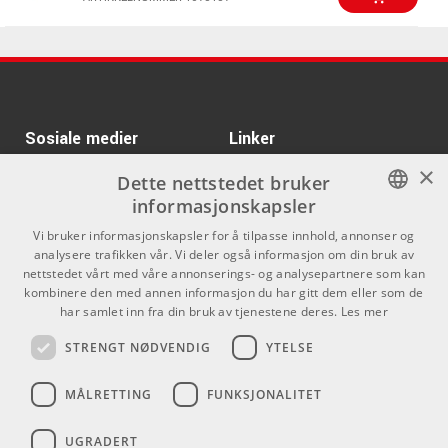
Kr 249/par
PROMARK TX707W
ARTIKKELNUMMER 1008234
Kr 4275/stk
IBANEZ GSR205BK
Sosiale medier
Linker
ARTIKKELNUMMER 1006123
×
Facebook
Om Oss
Dette nettstedet bruker
Kr 999/pk
Daddario J1010 1/2M
informasjonskapsler
CELLO
Kontakt oss
Instagram
NORWEGIAN
ARTIKKELNUMMER 1061935
Vi bruker informasjonskapsler for å tilpasse innhold, annonser og
Kjøpsvilkår
analysere trafikken vår. Vi deler også informasjon om din bruk av
ENGLISH
Kr 4375/stk
nettstedet vårt med våre annonserings- og analysepartnere som kan
Ortega RMF30-WB
Butikken
kombinere den med annen informasjon du har gitt dem eller som de
Mandolin F-style
har samlet inn fra din bruk av tjenestene deres.
Les mer
Varemerker
ARTIKKELNUMMER 1080750
STRENGT NØDVENDIG
YTELSE
Kontakt
MÅLRETTING
FUNKSJONALITET
Telefon - 22 80 53 00
E-mail -
butikk@dlxmusic.no
UGRADERT