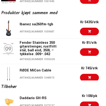
ARTIKKELNUMMER 1061945
Kr 310/pk
Daddario J810 1/2M
Produkter kjøpt sammen med
VIOLIN
Kr 5435/stk
ARTIKKELNUMMER 1061942
Ibanez sa260fm-tgb
Kr 999/pk
ARTIKKELNUMMER 1059687
Daddario J1010 1/8M
CELLO
Fender Stainless 350
Kr 81/stk
ARTIKKELNUMMER 1061937
gitarstrenger, rustfritt
stål, ball end, 350L –
Kr 4275/stk
tykkelse .009–.042
IBANEZ GSR205BK
ARTIKKELNUMMER 1095328
ARTIKKELNUMMER 1006123
Kr 745/stk
RØDE MiCon Cable
Kr 6565/stk
Ibanez SA360NQM-
SPB
ARTIKKELNUMMER 1048973
ARTIKKELNUMMER 1065943
Tilbehør
Kr 4799/stk
Zoom Q8N-4K
Kr 4375/stk
Ortega RMF30-WB
Kr 108/pk
Daddario GH-RS
Mandolin F-style
ARTIKKELNUMMER 1080703
ARTIKKELNUMMER 1080750
ARTIKKELNUMMER 1073137