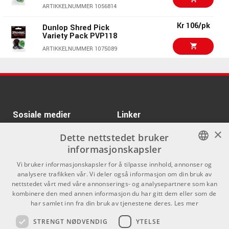
Dunlop Bass Pick
ARTIKKELNUMMER 1056814
Variety Pack PVP117
ARTIKKELNUMMER 1075086
Kr 106/pk
Dunlop Shred Pick
Variety Pack PVP118
Dunlop Variety Pack
Kr 105/pk
ARTIKKELNUMMER 1075089
Light/Medium PVP101
12Pack
Kr 91/pk
Dunlop Acoustic Pick
ARTIKKELNUMMER 1056818
Variety Pack PVP112
Kr 78/stk
Dunlop Variety Pack
ARTIKKELNUMMER 1075080
Jazz III PVP103 6Pack
Sosiale medier
Linker
Kr 175/pk
ARTIKKELNUMMER 1059072
Daddario NYXL1046
×
Facebook
Om Oss
ARTIKKELNUMMER 1042788
Dette nettstedet bruker
informasjonskapsler
Kontakt oss
Instagram
Kr 185/pk
NORWEGIAN
Daddario NYXL1052
Vi bruker informasjonskapsler for å tilpasse innhold, annonser og
Kjøpsvilkår
analysere trafikken vår. Vi deler også informasjon om din bruk av
ENGLISH
ARTIKKELNUMMER 1047496
nettstedet vårt med våre annonserings- og analysepartnere som kan
Butikken
kombinere den med annen informasjon du har gitt dem eller som de
Kr 3531/stk
har samlet inn fra din bruk av tjenestene deres.
Les mer
MOTU M4
Varemerker
STRENGT NØDVENDIG
YTELSE
ARTIKKELNUMMER 1063636