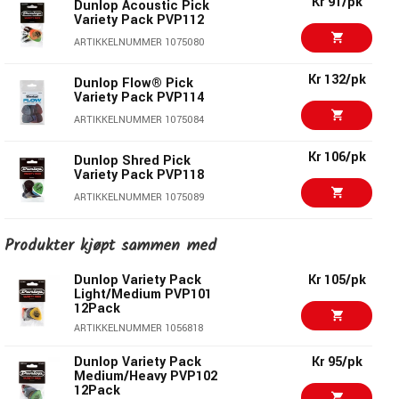
Kr 91/pk
Dunlop Acoustic Pick
Variety Pack PVP112
ARTIKKELNUMMER 1075080
Kr 132/pk
Dunlop Flow® Pick
Variety Pack PVP114
ARTIKKELNUMMER 1075084
Kr 106/pk
Dunlop Shred Pick
Variety Pack PVP118
ARTIKKELNUMMER 1075089
Dunlop Bonamassa
Kr 126/pk
Produkter kjøpt sammen med
Variety Pick Pack
PVP121
Dunlop Variety Pack
Kr 105/pk
ARTIKKELNUMMER 1075473
Light/Medium PVP101
12Pack
Dunlop Variety Pack
Kr 95/pk
Medium/Heavy PVP102
ARTIKKELNUMMER 1056818
12Pack
Dunlop Variety Pack
Kr 95/pk
ARTIKKELNUMMER 1056814
Medium/Heavy PVP102
12Pack
Kr 91/pk