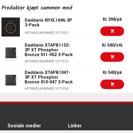
alltid et friskt sett med strenger.
Kr 285/pk
Produkter kjøpt sammen med
Daddario XSAPB1253
• Designet og produsert til perfeksjon av D'Addario i New
York, USA.
ARTIKKELNUMMER 1069895
Kr 399/pk
Daddario NYXL1046-3P
• Plain Steel .016, .022, Phosphor Bronze Wound .029, .048,
3-Pack
Kr 285/pk
.060, .070.
ARTIKKELNUMMER 1071503
Daddario XSAPB1047
ARTIKKELNUMMER 1069893
Daddario XTAPB1152-
Kr 540/stk
3P XT Phosphor
Bronze 011-052 3-Pack
Kr 285/pk
Daddario XSAPB1152
ARTIKKELNUMMER 1071925
ARTIKKELNUMMER 1069894
Daddario XTAPB1047-
Kr 540/pk
3P XT Phosphor
Bronze 010-047 3-Pack
Kr 215
Daddario XTABR1356
ARTIKKELNUMMER 1071924
ARTIKKELNUMMER 1061802
Kr 399/pk
Daddario NYXL1149-3P
3-Pack
Kr 145/pk
Daddario EJ15
ARTIKKELNUMMER 1071505
ARTIKKELNUMMER 1002560
Sosiale medier
Linker
Kr 85/pk
Dunlop Tortex 1.0mm
418P1.0 12pack