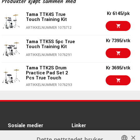
Produkter kjøpt sammen med
Evans B16UV1
ARTIKKELNUMMER 1051421
Kr 6145/pk
Tama TTK4S True
Touch Training Kit
Kr 285
Evans G12 Coated-
ARTIKKELNUMMER 1075712
B10G12
Kr 7395/stk
ARTIKKELNUMMER 1091995
Tama TTK5S 5pc True
Touch Training Kit
Kr 335/stk
Evans TT12EC2S 12"
ARTIKKELNUMMER 1076291
Edge Control Clear
Tama TTK2S Drum
Kr 3695/stk
ARTIKKELNUMMER 1027441
Practice Pad Set 2
Pcs True Touch
Evans B16EC2S 16"
Kr 405/stk
Edge Control
ARTIKKELNUMMER 1076293
Coated/Frosted
Kr 765/stk
ARTIKKELNUMMER 1027438
Mapex MA-PD08KR
Kr 895/stk
ARTIKKELNUMMER 1033130
Evans BD22RONX 22"
Bass Drumhead
Meinl MMP12SF 12"
Kr 685/stk
ARTIKKELNUMMER 1079692
Sosiale medier
Linker
Marshmallow Pad Sea
Foam Base
×
Facebook
Om Oss
Dette nettstedet bruker