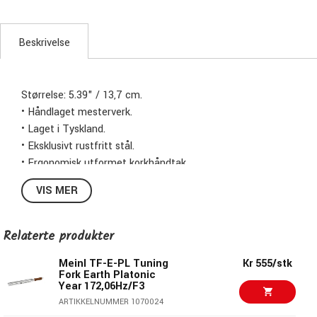
Beskrivelse
Størrelse: 5.39" / 13,7 cm.
• Håndlaget mesterverk.
• Laget i Tyskland.
• Eksklusivt rustfritt stål.
• Ergonomisk utformet korkhåndtak.
• Innfelt logo og stemmeinformasjon.
VIS MER
• Stemning: A4/a' 432 Hz.
Relaterte produkter
Meinl TF-E-PL Tuning
Kr 555/stk
Fork Earth Platonic
Year 172,06Hz/F3
ARTIKKELNUMMER 1070024