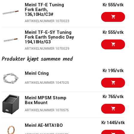
Meinl TF-E Tuning
Kr 555/stk
Fork Earth,
136,10Hz/C3#
ARTIKKELNUMMER 1070023
Meinl TF-E-SY Tuning
Kr 555/stk
Fork Earth Synodic Day
194,18Hz/G3
ARTIKKELNUMMER 1070029
Produkter kjøpt sammen med
Kr 650/stk
Meinl TF-MA Tuning
Fork Mars 144,72Hz/D3
Kr 195/stk
Meinl Cring
ARTIKKELNUMMER 1070086
ARTIKKELNUMMER 1047025
Meinl TF-ME Tuning
Kr 555/stk
Fork Mercury
141,27Hz/C3#
Kr 765/stk
Meinl MPSM Stomp
Box Mount
ARTIKKELNUMMER 1070087
ARTIKKELNUMMER 1070575
Meinl TF-V Tuning
Kr 555/stk
Fork Venus
Kr 1445/stk
221,23Hz/A3
Meinl AE-MTA1BO
ARTIKKELNUMMER 1070115