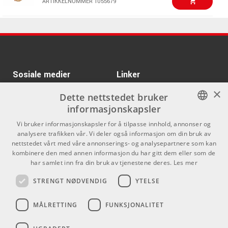
ARTIKKELNUMMER 1055679
Meinl TF-SA Tuning
Kr 555/stk
Fork Saturn
Meinl SUBCAJ5WN
Kr 2995/stk
147,85Hz/D3
Jumbo Bass Cajon
ARTIKKELNUMMER 1070091
Walnut
ARTIKKELNUMMER 1044393
Kr 650/stk
Meinl TF-FOL Flower
Of Life Tuning Fork
Kr 1075/stk
Mano Percussion
Sosiale medier
Linker
MP1767-BK Bongo Set
ARTIKKELNUMMER 1069692
×
Facebook
Om Oss
Dette nettstedet bruker
ARTIKKELNUMMER 1040756
informasjonskapsler
Kontakt oss
Instagram
Meinl SEPU Sonic
Kr 875/stk
NORWEGIAN
Energy Magnetic Piezo
Vi bruker informasjonskapsler for å tilpasse innhold, annonser og
Kjøpsvilkår
Pickup
analysere trafikken vår. Vi deler også informasjon om din bruk av
ENGLISH
nettstedet vårt med våre annonserings- og analysepartnere som kan
ARTIKKELNUMMER 1069574
Butikken
kombinere den med annen informasjon du har gitt dem eller som de
Meinl TINGSHA-OR
Kr 395/stk
har samlet inn fra din bruk av tjenestene deres.
Les mer
Varemerker
Finger Cymbals
Tingsha Ornamental
STRENGT NØDVENDIG
YTELSE
ARTIKKELNUMMER 1070119
Kontakt
MÅLRETTING
FUNKSJONALITET
Meinl AEVLPS Slaptop
Kr 7595/stk
Telefon - 22 80 53 00
Cajon Artisan Edition
Vidalite Line
E-mail -
butikk@dlxmusic.no